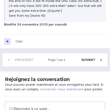
the end of nov. it will fit inside the DHD case (no extra bulk :)
) it will only have 200-300 extra MaH' date=' but that will still
get you some extra time :)[/quote']
Sent from my Desire HD
Modifié
24 novembre 2010
par seandk
Citer
PRÉCÉDENT
Page 1 sur 2
SUIVANT
Rejoignez la conversation
Vous pouvez poster maintenant et vous enregistrez plus tard. Si
vous avez un compte,
connectez-vous maintenant
pour poster.
Répondre à ce sujet…