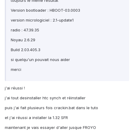
toujours le même résultat
Version bootloader : HBOOT-03.0003
version micrologiciel : 2.1-update1
radio : 47.39.35
Noyau 2.6.29
Build 2.03.405.3
si quelqu'un pouvait nous aider
merci
j'ai réussi !
j'ai tout desinstaller htc synch et réinstaller
puis j'ai fait plusieurs fois crackin.bat dans le tuto
et j'ai réussi a installer la 1.32 SFR
maintenant je vais essayer d'aller jusque FROYO