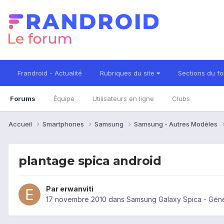
Frandroid - Actualité
Rubriques du site
Sections du f
Forums
Équipe
Utilisateurs en ligne
Clubs
Accueil
Smartphones
Samsung
Samsung - Autres Modèles
plantage spica android
Par
erwanviti
17 novembre 2010
dans
Samsung Galaxy Spica - Géné