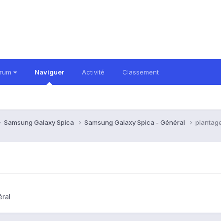
orum
Naviguer
Activité
Classement
Samsung Galaxy Spica
Samsung Galaxy Spica - Général
plantage
ral