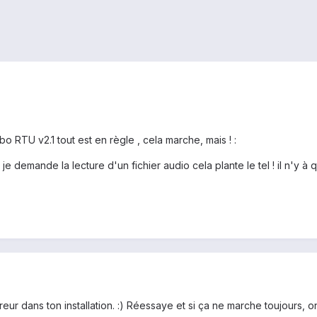
bo RTU v2.1 tout est en règle , cela marche, mais ! :
 je demande la lecture d'un fichier audio cela plante le tel ! il n'
eur dans ton installation. :) Réessaye et si ça ne marche toujours, o