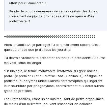
effort pour l'améliorer !!!
Bande de ploucs dégénérés véritables crétins des Alpes...
croisement de pipi de dromadaire et l'intelligence d'un
protozoaire !!!
+999999999999999999999999999999999999999999999
Alors la OddEssA, je partage!! Tu as entièrement raison. C'est
quelque chose que je dis tous les jours!! lol
Tu devrais vraiment te présenter en tant que président!! Tu auras
ma voix!! :emo_im_angel:
"En Biologie, le terme Protozoaire (Protozoa, du grec ancien
proto- (« premier ») et du suffixe -zoa (« animal »)) désigne les
protistes (eucaryotes unicellulaires) hétérotrophes qui ingèrent
leur nourriture par phagocytose, contrairement aux deux autres
types de protistes.
Les Protozoaires, étant unicellulaires, sont de petits organismes
de moins d'un millimètre, pouvant s'associer en colonies.