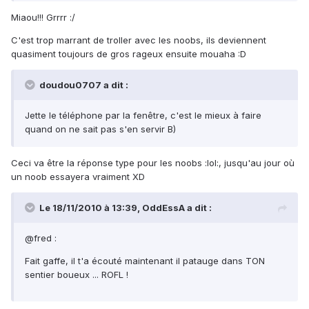
Miaou!!! Grrrr :/
C'est trop marrant de troller avec les noobs, ils deviennent
quasiment toujours de gros rageux ensuite mouaha :D
doudou0707 a dit :
Jette le téléphone par la fenêtre, c'est le mieux à faire
quand on ne sait pas s'en servir B)
Ceci va être la réponse type pour les noobs :lol:, jusqu'au jour où
un noob essayera vraiment XD
Le 18/11/2010 à 13:39, OddEssA a dit :
@fred :
Fait gaffe, il t'a écouté maintenant il patauge dans TON
sentier boueux ... ROFL !