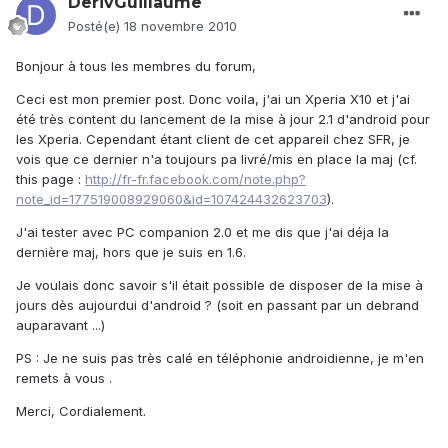
DerivGuillaume
Posté(e)
18 novembre 2010
Bonjour à tous les membres du forum,
Ceci est mon premier post. Donc voila, j'ai un Xperia X10 et j'ai
été très content du lancement de la mise à jour 2.1 d'android pour
les Xperia. Cependant étant client de cet appareil chez SFR, je
vois que ce dernier n'a toujours pa livré/mis en place la maj (cf.
this page :
http://fr-fr.facebook.com/note.php?
note_id=177519008929060&id=107424432623703
).
J'ai tester avec PC companion 2.0 et me dis que j'ai déja la
dernière maj, hors que je suis en 1.6.
Je voulais donc savoir s'il était possible de disposer de la mise à
jours dès aujourdui d'android ? (soit en passant par un debrand
auparavant ...)
PS : Je ne suis pas très calé en téléphonie androidienne, je m'en
remets à vous .
Merci, Cordialement.