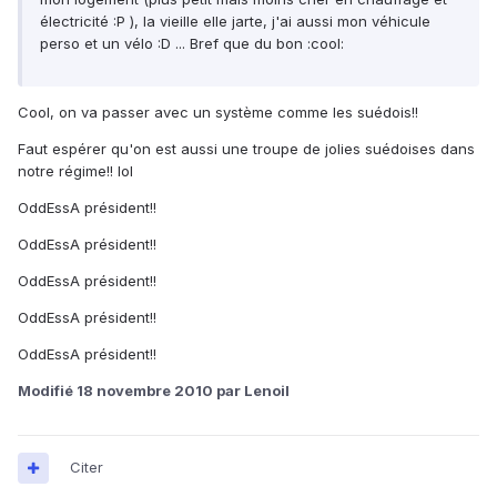
électricité :P ), la vieille elle jarte, j'ai aussi mon véhicule
perso et un vélo :D ... Bref que du bon :cool:
Cool, on va passer avec un système comme les suédois!!
Faut espérer qu'on est aussi une troupe de jolies suédoises dans
notre régime!! lol
OddEssA président!!
OddEssA président!!
OddEssA président!!
OddEssA président!!
OddEssA président!!
Modifié
18 novembre 2010
par Lenoil
Citer