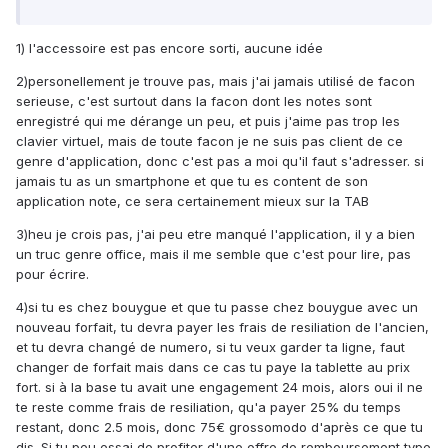
1) l'accessoire est pas encore sorti, aucune idée
2)personellement je trouve pas, mais j'ai jamais utilisé de facon
serieuse, c'est surtout dans la facon dont les notes sont
enregistré qui me dérange un peu, et puis j'aime pas trop les
clavier virtuel, mais de toute facon je ne suis pas client de ce
genre d'application, donc c'est pas a moi qu'il faut s'adresser. si
jamais tu as un smartphone et que tu es content de son
application note, ce sera certainement mieux sur la TAB
3)heu je crois pas, j'ai peu etre manqué l'application, il y a bien
un truc genre office, mais il me semble que c'est pour lire, pas
pour écrire.
4)si tu es chez bouygue et que tu passe chez bouygue avec un
nouveau forfait, tu devra payer les frais de resiliation de l'ancien,
et tu devra changé de numero, si tu veux garder ta ligne, faut
changer de forfait mais dans ce cas tu paye la tablette au prix
fort. si à la base tu avait une engagement 24 mois, alors oui il ne
te reste comme frais de resiliation, qu'a payer 25% du temps
restant, donc 2.5 mois, donc 75€ grossomodo d'après ce que tu
dis. Si tu peu essai de profiter d'une offre de remboursement type