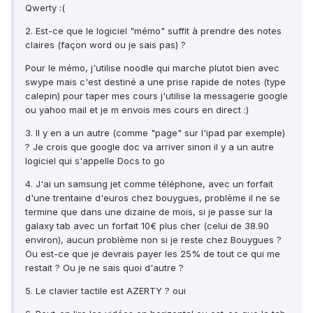
Qwerty :(
2. Est-ce que le logiciel "mémo" suffit à prendre des notes
claires (façon word ou je sais pas) ?
Pour le mémo, j'utilise noodle qui marche plutot bien avec
swype mais c'est destiné a une prise rapide de notes (type
calepin) pour taper mes cours j'utilise la messagerie google
ou yahoo mail et je m envois mes cours en direct :)
3. Il y en a un autre (comme "page" sur l'ipad par exemple)
? Je crois que google doc va arriver sinon il y a un autre
logiciel qui s'appelle Docs to go
4. J'ai un samsung jet comme téléphone, avec un forfait
d'une trentaine d'euros chez bouygues, problème il ne se
termine que dans une dizaine de mois, si je passe sur la
galaxy tab avec un forfait 10€ plus cher (celui de 38.90
environ), aucun problème non si je reste chez Bouygues ?
Ou est-ce que je devrais payer les 25% de tout ce qui me
restait ? Ou je ne sais quoi d'autre ?
5. Le clavier tactile est AZERTY ? oui