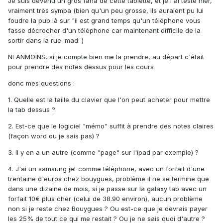
Je suis devenu un gros fana de cette tablette, et je l'ai testé hier,
vraiment très sympa (bien qu'un peu grosse, ils auraient pu lui
foudre la pub là sur "il est grand temps qu'un téléphone vous
fasse décrocher d'un téléphone car maintenant difficile de la
sortir dans la rue :mad: )
NEANMOINS, si je compte bien me la prendre, au départ c'était
pour prendre des notes dessus pour les cours
donc mes questions :
1. Quelle est la taille du clavier que l'on peut acheter pour mettre
la tab dessus ?
2. Est-ce que le logiciel "mémo" suffit à prendre des notes claires
(façon word ou je sais pas) ?
3. Il y en a un autre (comme "page" sur l'ipad par exemple) ?
4. J'ai un samsung jet comme téléphone, avec un forfait d'une
trentaine d'euros chez bouygues, problème il ne se termine que
dans une dizaine de mois, si je passe sur la galaxy tab avec un
forfait 10€ plus cher (celui de 38.90 environ), aucun problème
non si je reste chez Bouygues ? Ou est-ce que je devrais payer
les 25% de tout ce qui me restait ? Ou je ne sais quoi d'autre ?