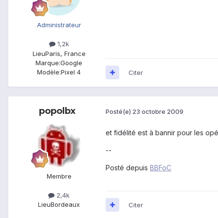
Administrateur
1,2k
Lieu
Paris, France
Marque:
Google
Modèle:
Pixel 4
Citer
popolbx
Posté(e)
23 octobre 2009
et fidélité est à bannir pour les op
--
Posté depuis
BBFoC
Membre
2,4k
Lieu
Bordeaux
Citer