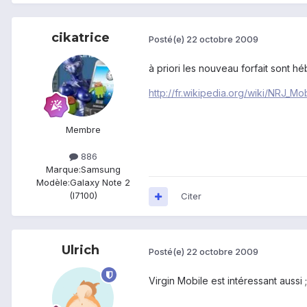
cikatrice
Posté(e)
22 octobre 2009
à priori les nouveau forfait sont hé
http://fr.wikipedia.org/wiki/NRJ_Mo
Membre
886
Marque:
Samsung
Modèle:
Galaxy Note 2
(I7100)
Citer
Ulrich
Posté(e)
22 octobre 2009
Virgin Mobile est intéressant aussi ;