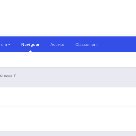
orum
Naviguer
Activité
Classement
choisir ?