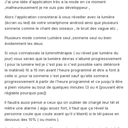
J'ai une idée d'application très a la mode en ce moment
,malheureusement je ne suis pas développeur ,
Alors l'application consisterai à vous réveiller avec la lumière
(écran ou led) de votre smartphone android ainsi que plusieurs
sonnerie comme le chant des oiseaux , le bruit des vague etc ,
Plusieurs mode comme Lumière seul ,sonnerie seul ou bien
évidemment les deux.
Si vous connaissais la luminothérapie ( ou réveil par lumière du
jour) vous serais que la lumière devras s'allumé progressivement
( pour la lumière led je c'est pas si c'est possible sans détérioré
le matériel) 10 a 15 min avant l'heure programmé et étre a font à
celle si ,pour la sonnerie c'est pareil sauf qu'elle sonnera
progressivement à partir de l'heure programmé et ce jusqu'à être
a plein volume au bout de quelques minutes (3 ou 4 [pouvant étre
réglable pourquoi pas])
Il faudra aussi pensé a ceux qui on oublier de chargé leur tél et
mètre une alarme ( aigu assez fort, il faut que ça réveil la
personne coute que coute avant qu'il s'éteint) si le tél passe en
dessous des 10% ( ou moins ).