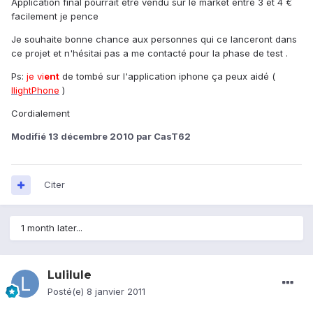
Application final pourrait être vendu sur le market entre 3 et 4 €
facilement je pence
Je souhaite bonne chance aux personnes qui ce lanceront dans
ce projet et n'hésitai pas a me contacté pour la phase de test .
Ps:
je vi
ent
de tombé sur l'application iphone ça peux aidé (
IlightPhone
)
Cordialement
Modifié
13 décembre 2010
par CasT62
Citer
1 month later...
Lulilule
Posté(e)
8 janvier 2011