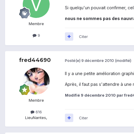
Si quelqu'un pouvait confirmer, c
nous ne sommes pas des nauvra
Membre
9
Citer
fred44690
Posté(e)
9 décembre 2010
(modifié)
Il y a une petite amélioration gra
Après, il faut pas s'attendre à une 
Modifié
9 décembre 2010
par fre
Membre
616
Lieu
Nantes,
Citer