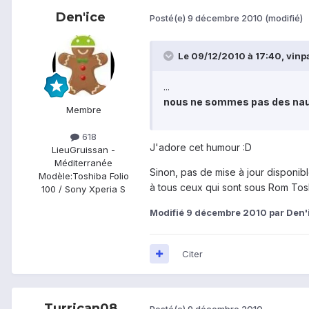
Den'ice
Posté(e)
9 décembre 2010
(modifié)
Le 09/12/2010 à 17:40, vinpa
...
nous ne sommes pas des nauv
Membre
618
J'adore cet humour :D
Lieu
Gruissan -
Méditerranée
Sinon, pas de mise à jour disponi
Modèle:
Toshiba Folio
à tous ceux qui sont sous Rom Tos
100 / Sony Xperia S
Modifié
9 décembre 2010
par Den'
Citer
Turrican08