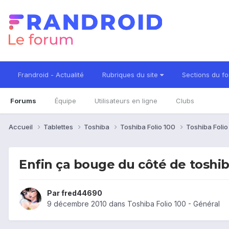
Frandroid - Actualité
Rubriques du site
Sections du f
Forums
Équipe
Utilisateurs en ligne
Clubs
Accueil
Tablettes
Toshiba
Toshiba Folio 100
Toshiba Folio
Enfin ça bouge du côté de toshiba
Par
fred44690
9 décembre 2010
dans
Toshiba Folio 100 - Général