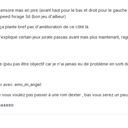
sensore mais en pire (avant haut pour le bas et droit pour le gauche
speed forage 3d (bon jeu d'aillieur)
 ça plante bref pas d'amélioration de ce côté là.
'explique certain jeux pirate passais avant mais plus maintenant, ra
le (peu pas être objectif car je n'ai jamais eu de problème en sorti d
er avec :emo_im_angel:
vous voulez pas passer à une rom dexter , bas vous serez un peu moin
ed44690