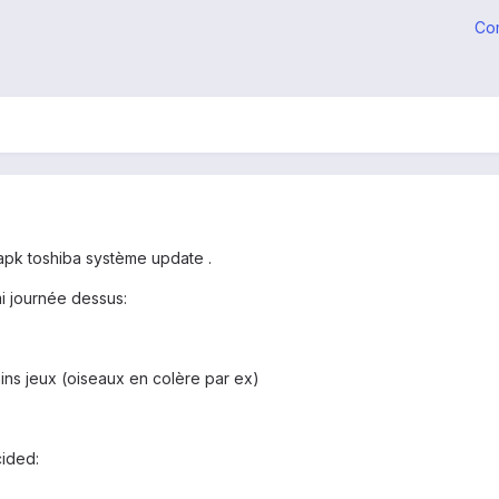
Co
e apk toshiba système update .
i journée dessus:
ins jeux (oiseaux en colère par ex)
cided: