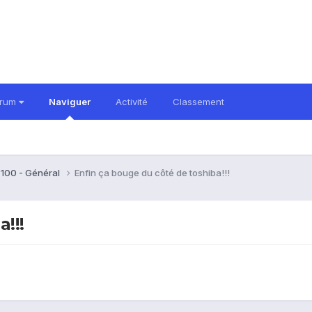
orum
Naviguer
Activité
Classement
 100 - Général
Enfin ça bouge du côté de toshiba!!!
!!!