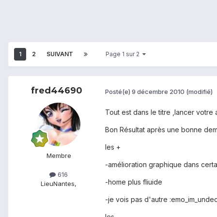
1
2
SUIVANT
Page 1 sur 2
fred44690
Posté(e)
9 décembre 2010
(modifié)
Tout est dans le titre ,lancer votr
Bon Résultat après une bonne dem
les +
Membre
-amélioration graphique dans certa
616
-home plus fliuide
Lieu
Nantes,
-je vois pas d'autre :emo_im_unde
les -