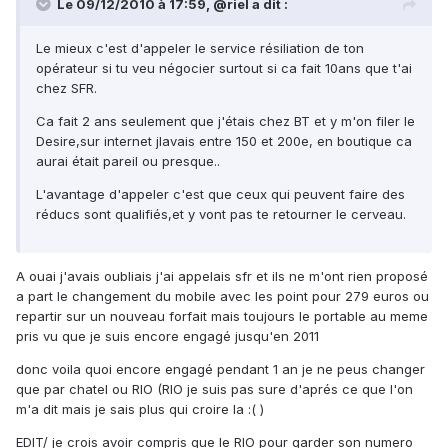
Le 09/12/2010 à 17:59, @riel a dit :
Le mieux c'est d'appeler le service résiliation de ton
opérateur si tu veu négocier surtout si ca fait 10ans que t'ai
chez SFR.
Ca fait 2 ans seulement que j'étais chez BT et y m'on filer le
Desire,sur internet jlavais entre 150 et 200e, en boutique ca
aurai était pareil ou presque..
L'avantage d'appeler c'est que ceux qui peuvent faire des
réducs sont qualifiés,et y vont pas te retourner le cerveau.
A ouai j'avais oubliais j'ai appelais sfr et ils ne m'ont rien proposé
a part le changement du mobile avec les point pour 279 euros ou
repartir sur un nouveau forfait mais toujours le portable au meme
pris vu que je suis encore engagé jusqu'en 2011
donc voila quoi encore engagé pendant 1 an je ne peus changer
que par chatel ou RIO (RIO je suis pas sure d'aprés ce que l'on
m'a dit mais je sais plus qui croire la :( )
EDIT/ je crois avoir compris que le RIO pour garder son numero