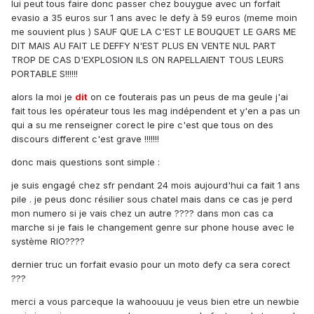
lui peut tous faire donc passer chez bouygue avec un forfait
evasio a 35 euros sur 1 ans avec le defy à 59 euros (meme moin
me souvient plus ) SAUF QUE LA C'EST LE BOUQUET LE GARS ME
DIT MAIS AU FAIT LE DEFFY N'EST PLUS EN VENTE NUL PART
TROP DE CAS D'EXPLOSION ILS ON RAPELLAIENT TOUS LEURS
PORTABLE S!!!!!!
alors la moi je
dit
on ce fouterais pas un peus de ma geule j'ai
fait tous les opérateur tous les mag indépendent et y'en a pas un
qui a su me renseigner corect le pire c'est que tous on des
discours different c'est grave !!!!!!!
donc mais questions sont simple :
je suis engagé chez sfr pendant 24 mois aujourd'hui ca fait 1 ans
pile . je peus donc résilier sous chatel mais dans ce cas je perd
mon numero si je vais chez un autre ???? dans mon cas ca
marche si je fais le changement genre sur phone house avec le
système RIO????
dernier truc un forfait evasio pour un moto defy ca sera corect
???
merci a vous parceque la wahoouuu je veus bien etre un newbie