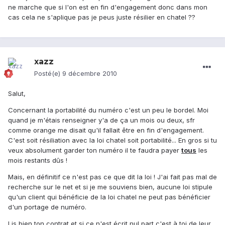
ne marche que si l'on est en fin d'engagement donc dans mon
cas cela ne s'aplique pas je peus juste résilier en chatel ??
xazz
Posté(e)
9 décembre 2010
Salut,
Concernant la portabilité du numéro c'est un peu le bordel. Moi
quand je m'étais renseigner y'a de ça un mois ou deux, sfr
comme orange me disait qu'il fallait être en fin d'engagement.
C'est soit résiliation avec la loi chatel soit portabilité... En gros si tu
veux absolument garder ton numéro il te faudra payer
tous
les
mois restants dûs !
Mais, en définitif ce n'est pas ce que dit la loi ! J'ai fait pas mal de
recherche sur le net et si je me souviens bien, aucune loi stipule
qu'un client qui bénéficie de la loi chatel ne peut pas bénéficier
d'un portage de numéro.
Lis bien ton contrat et si ce n'est écrit nul part c'est à toi de leur