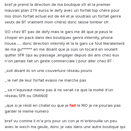
bref je prend la direction de ma boutique sfr et la premier
mauvais plan 279 euros le defy avec un forfait top chère pour
moi (mon forfait actuel est de 44 et je voudrais un forfait genre
seutx de BT vraiment moin chère) donc laisse tomber sfr .
GO chez BT pas de defy mais le gars me dit que je peus le
choper en pack dans des boutiques genre internity, phone
house...... donc direction internity et la le gars ce fout literalement
de ma gu***** en me disant que je suis un tocard en voulant
quitter SFR (qui au passage ,engager depuis dix ans chez eux
n'on jamais fait un geste commerciale ) pour aller chez BT :
_soit disant ils on une couverture réseau pouris
_ le net de leur forfait evasio ne marche pas
_ sa n'equivaut meme pas à ne serait ce que la moitié d'un
réseau SFR ou ORANGE
_que si je résili en chatel ou que je
fait
le RIO je ne pourais pas
garder le meme numero
bref vu comme il m'a pris pour un con je m'enbrouille un peu
avec le wech ma geule, donc je vais dans une autre boutique qui