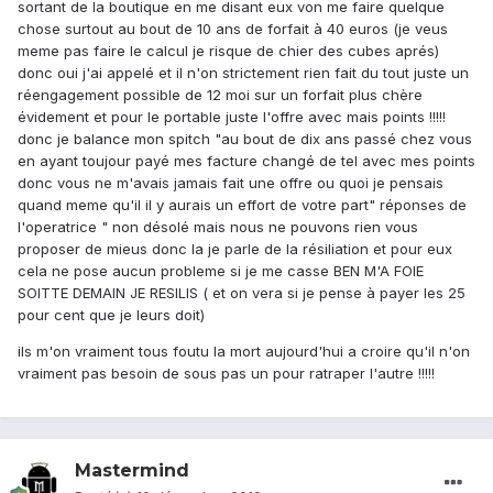
sortant de la boutique en me disant eux von me faire quelque
chose surtout au bout de 10 ans de forfait à 40 euros (je veus
meme pas faire le calcul je risque de chier des cubes aprés)
donc oui j'ai appelé et il n'on strictement rien fait du tout juste un
réengagement possible de 12 moi sur un forfait plus chère
évidement et pour le portable juste l'offre avec mais points !!!!!
donc je balance mon spitch "au bout de dix ans passé chez vous
en ayant toujour payé mes facture changé de tel avec mes points
donc vous ne m'avais jamais fait une offre ou quoi je pensais
quand meme qu'il il y aurais un effort de votre part" réponses de
l'operatrice " non désolé mais nous ne pouvons rien vous
proposer de mieus donc la je parle de la résiliation et pour eux
cela ne pose aucun probleme si je me casse BEN M'A FOIE
SOITTE DEMAIN JE RESILIS ( et on vera si je pense à payer les 25
pour cent que je leurs doit)
ils m'on vraiment tous foutu la mort aujourd'hui a croire qu'il n'on
vraiment pas besoin de sous pas un pour ratraper l'autre !!!!!
Mastermind