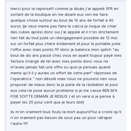
merci pour la reponse!!! comme je disais j'ai appelé SFR en
sortant de la boutique en me disant eux von me faire
quelque chose surtout au bout de 10 ans de forfait à 40
euros (je veus meme pas faire le calcul je risque de chier
des cubes aprés) donc oui j'ai appelé et il n'on strictement
rien fait du tout juste un réengagement possible de 12 moi
sur un forfait plus chère évidement et pour le portable juste
l'offre avec mais points !!!!! donc je balance mon spitch "au
bout de dix ans passé chez vous en ayant toujour payé mes
facture changé de tel avec mes points donc vous ne
m'avais jamais fait une offre ou quoi je pensais quand
meme qu'il il y aurais un effort de votre part" réponses de
l'operatrice " non désolé mais nous ne pouvons rien vous
proposer de mieus donc la je parle de la résiliation et pour
eux cela ne pose aucun probleme si je me casse BEN M'A
FOIE SOITTE DEMAIN JE RESILIS ( et on vera si je pense à
payer les 25 pour cent que je leurs doit)
ils m'on vraiment tous foutu la mort aujourd'hui a croire qu'il
n'on vraiment pas besoin de sous pas un pour ratraper
l'autre !!!!!