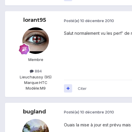
lorant95
Posté(e)
10 décembre 2010
Salut normalement vu les perf' de 
Membre
884
Lieu
chaussy (95)
Marque:
HTC
Modèle:
M9
Citer
bugland
Posté(e)
10 décembre 2010
Ouais la mise à jour est prévu mai