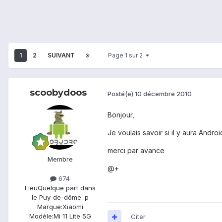
1
2
SUIVANT
Page 1 sur 2
scoobydoos
Posté(e)
10 décembre 2010
Bonjour,
Je voulais savoir si il y aura Andr
merci par avance
Membre
@+
674
Lieu
Quelque part dans
le Puy-de-dôme :p
Marque:
Xiaomi
Modèle:
Mi 11 Lite 5G
Citer