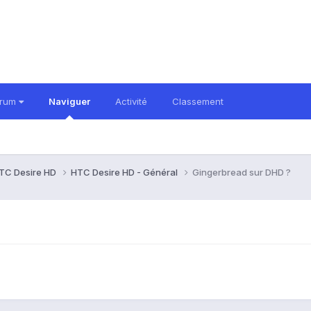
orum
Naviguer
Activité
Classement
TC Desire HD
HTC Desire HD - Général
Gingerbread sur DHD ?