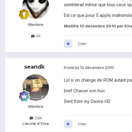
semblerait même que tous ceux qui
Est ce que pour 5 applis indésinsta
Membre
Modifié
10 décembre 2010
par Kh
45
Citer
seandk
Posté(e)
10 décembre 2010
Lol si on change de ROM autant p
bref Chacun son truc
Sent from my Desire HD
Membre
7,6k
Lieu
Val d'Oise
Citer