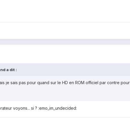
d a dit :
mais je sais pas pour quand sur le HD en ROM officiel par contre po
ateur voyons... si ? :emo_im_undecided: