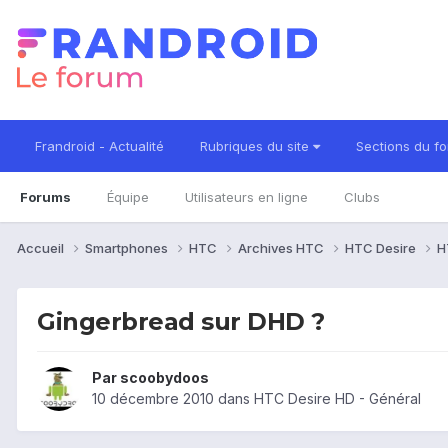
Frandroid - Actualité
Rubriques du site
Sections du f
Forums
Équipe
Utilisateurs en ligne
Clubs
Accueil
Smartphones
HTC
Archives HTC
HTC Desire
H
Gingerbread sur DHD ?
Par
scoobydoos
10 décembre 2010
dans
HTC Desire HD - Général