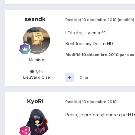
seandk
Posté(e)
10 décembre 2010
(modifié)
LOL et si, il y en a ^^'
Sent from my Desire HD
Modifié
10 décembre 2010
par se
Membre
7,6k
Lieu
Val d'Oise
Citer
KyoRi
Posté(e)
10 décembre 2010
Perso, je préfère attendre que HT