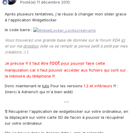
Posté(e)
11 décembre 2010
Après plusieurs tentatives, j'ai réussi à changer mon slider grace
à l'application Widgetlocker
le code barre :
Vous trouverez une grande base de donnée sur le forum XDA
ici
et sur ma
dropbox
(elle va se remplir je pense petit à petit par mes
créations :) ).
root
Je précise !!! Il faut être
pour pouvoir faire cette
manipulation car il faut pouvoir accéder aux fichiers qui sont sur
la mémoire du téléphone !!!
Donc maintenant le
tuto
Pour les versions
1.2 et inférieurs
!!! :
(merci à Adriench qui m'a bien aidé)
---
1)
Récupérer l'application de widgetlocker sur votre ordinateur, en
la déplaçant sur votre carte SD de facon à pouvoir la récupérer
sur votre ordinateur.
Elle se trouve dans le dossier data > app et s'appelle