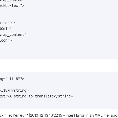
ckboxtext">

tton01"

0dip"

rap_content"

con">

g="utf-8"?>

I18N</string>

ext">A string to translate</string>

.xml et l'erreur "[2010-12-13 16:22:15 - inter] Error in an XML file: abo