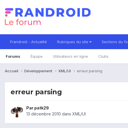
Frandroid - Actualité
Rubriques du site
Sections du f
Forums
Équipe
Utilisateurs en ligne
Clubs
Accueil
Développement
XML/UI
erreur parsing
erreur parsing
Par
patk29
13 décembre 2010
dans
XML/UI