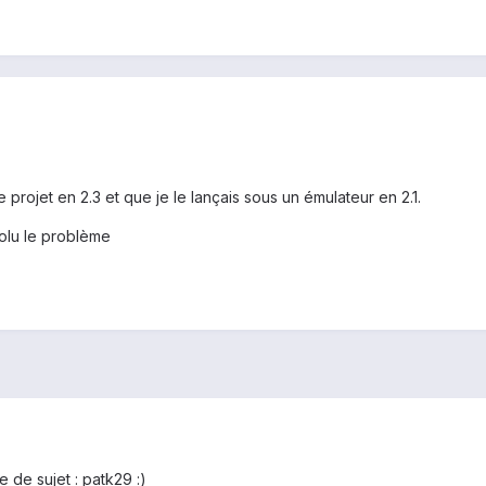
le projet en 2.3 et que je le lançais sous un émulateur en 2.1.
solu le problème
e de sujet : patk29 :)