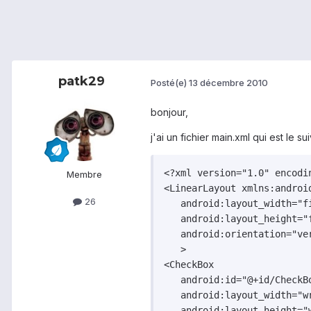
patk29
Posté(e)
13 décembre 2010
bonjour,
j'ai un fichier main.xml qui est le sui
<?xml version="1.0" encodin
Membre
<LinearLayout xmlns:androi
26
   android:layout_width="fi
   android:layout_height="f
   android:orientation="ver
   >

<CheckBox    

   android:id="@+id/CheckBo
   android:layout_width="wr
   android:layout_height="w