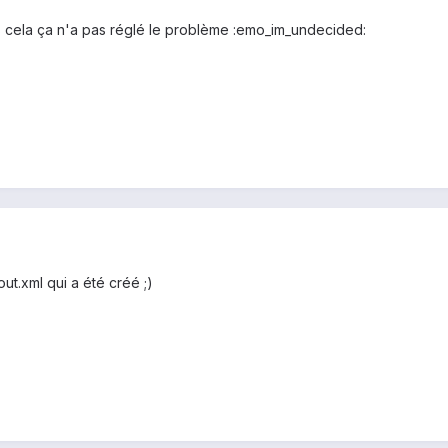
 cela ça n'a pas réglé le problème :emo_im_undecided:
out.xml qui a été créé ;)