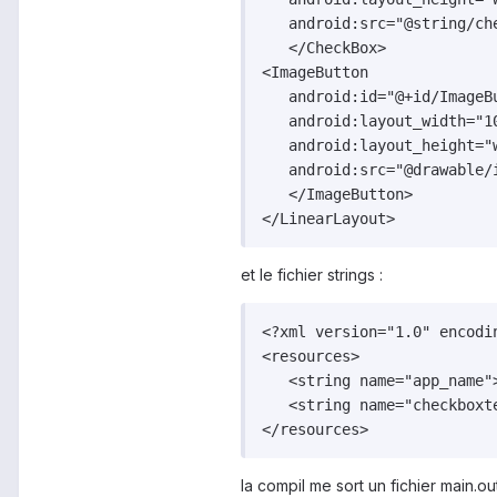
   android:src="@string/che
   </CheckBox>

<ImageButton

   android:id="@+id/ImageBu
   android:layout_width="10
   android:layout_height="w
   android:src="@drawable/i
   </ImageButton>

</LinearLayout>
et le fichier strings :
<?xml version="1.0" encodin
<resources>

   <string name="app_name">
   <string name="checkboxt
</resources>
la compil me sort un fichier main.out