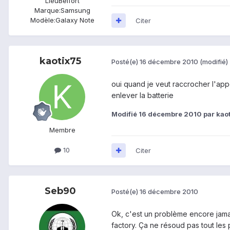
Lieu
Belfort
Marque:
Samsung
Modèle:
Galaxy Note
Citer
kaotix75
Posté(e)
16 décembre 2010
(modifié)
oui quand je veut raccrocher l'app
enlever la batterie
Modifié
16 décembre 2010
par kao
Membre
10
Citer
Seb90
Posté(e)
16 décembre 2010
Ok, c'est un problème encore jamai
factory. Ça ne résoud pas tout les p