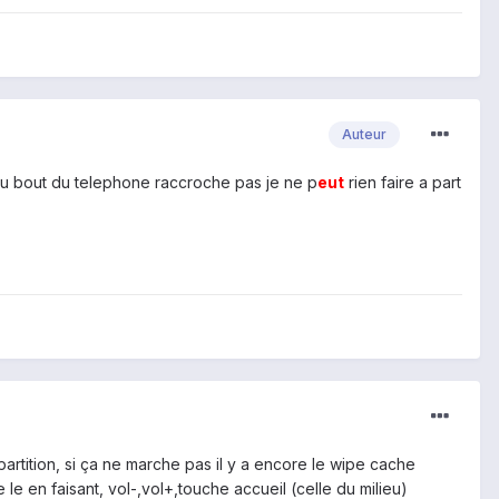
Auteur
 au bout du telephone raccroche pas je ne p
eu
t
rien faire a part
tition, si ça ne marche pas il y a encore le wipe cache
e le en faisant, vol-,vol+,touche accueil (celle du milieu)