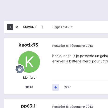
1
2
SUIVANT
Page 1 sur 2
kaotix75
Posté(e)
16 décembre 2010
bonjour a tous je possede un galax
enlever la batterie merci pour votr
Membre
10
Citer
pp63.1
Posté(e)
16 décembre 2010