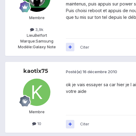
maintenus, puis appuis sur power s
Puis choisi reboot et appuis de nou
que tu mis sur ton tel depuis le débu
Membre
3,9k
Lieu
Belfort
Marque:
Samsung
Modèle:
Galaxy Note
Citer
kaotix75
Posté(e)
16 décembre 2010
ok je vais essayer sa car hier je l
votre aide
Membre
10
Citer