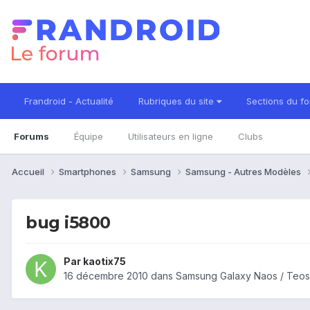
Frandroid - Actualité
Rubriques du site
Sections du f
Forums
Équipe
Utilisateurs en ligne
Clubs
Accueil
Smartphones
Samsung
Samsung - Autres Modèles
bug i5800
Par
kaotix75
16 décembre 2010
dans
Samsung Galaxy Naos / Teos