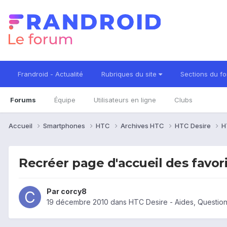
Frandroid - Actualité
Rubriques du site
Sections du f
Forums
Équipe
Utilisateurs en ligne
Clubs
Accueil
Smartphones
HTC
Archives HTC
HTC Desire
H
Recréer page d'accueil des favor
Par
corcy8
19 décembre 2010
dans
HTC Desire - Aides, Questio