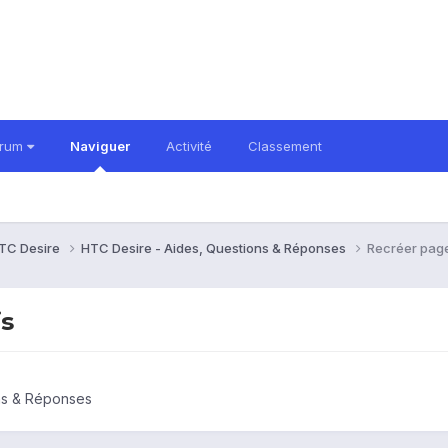
orum
Naviguer
Activité
Classement
TC Desire
HTC Desire - Aides, Questions & Réponses
Recréer page
is
ns & Réponses