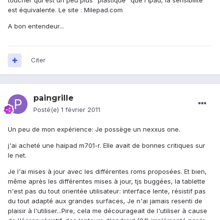
toucher qui est un peu plus "plastique" que l'ipad, la sensibilité
est équivalente. Le site : Milepad.com
A bon entendeur...
Citer
paingrille
Posté(e)
1 février 2011
Un peu de mon expérience: Je possège un nexxus one.
j'ai acheté une haipad m701-r. Elle avait de bonnes critiques sur
le net.
Je l'ai mises à jour avec les différentes roms proposées. Et bien,
même après les différentes mises à jour, tjs buggées, la tablette
n'est pas du tout orientée utilisateur: interface lente, résistif pas
du tout adapté aux grandes surfaces, Je n'ai jamais resenti de
plaisir à l'utiliser...Pire, cela me décourageait de l'utiliser à cause