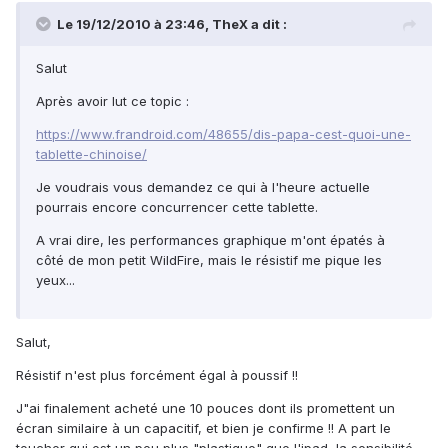
Le 19/12/2010 à 23:46, TheX a dit :
Salut
Après avoir lut ce topic :
https://www.frandroid.com/48655/dis-papa-cest-quoi-une-
tablette-chinoise/
Je voudrais vous demandez ce qui à l'heure actuelle
pourrais encore concurrencer cette tablette.
A vrai dire, les performances graphique m'ont épatés à
côté de mon petit WildFire, mais le résistif me pique les
yeux...
Salut,
Résistif n'est plus forcément égal à poussif !!
J"ai finalement acheté une 10 pouces dont ils promettent un
écran similaire à un capacitif, et bien je confirme !! A part le