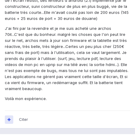
de l'écran résistif, des lenteurs d'android (2.1) implémenté par le
constructeur, suivi constructeur de plus en plus buggé, vie de la
batterie très courte...Elle m'avait couté pas loin de 200 euros (145
euros + 25 euros de port + 30 euros de douane)
J'ai fini par la revendre et je me suis acheté une archos
70it...C'est que du bonheur. malgré les choses que l'on peut lire
sur le net, archos mets à jour son firmware et la tablette est très
réactive, très belle, très légère...Certes un peu plus cher (250€
sans frais de port) mais à l'utilisation, cela se vaut largement. Je
prends du plaisir à l'utiliser. (surf, jeu, lecture pdf, lecture des
videos de mon pc en upnp sur ma télé avec la sortie hdmi...). Elle
n'est pas exempte de bugs, mais tous ne lui sont pas imputables.
Les applications ne gèrent pas vraiment cette taille d'écran, Et si
ca vient du firmware, un redémarrage suffit. Et la batterie tient
vraiment beaucoup.
Voilà mon expérience.
Citer