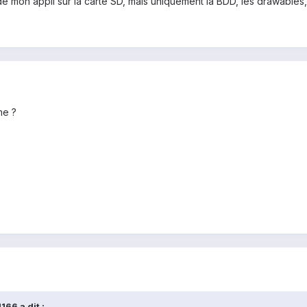
de mon appli sur la carte SD, mais uniquement la BDD, les drawables,
me ?
66 a dit :