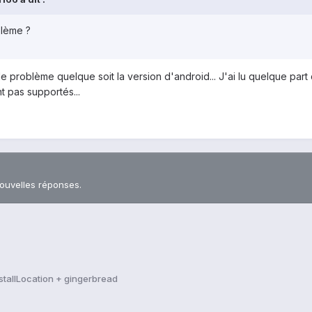
blème ?
le problème quelque soit la version d'android... J'ai lu quelque par
t pas supportés...
nouvelles réponses.
stallLocation + gingerbread