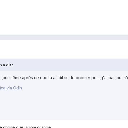
 a dit :
: (oui même après ce que tu as dit sur le premier post, j'ai pas pu 
ca via Odin
re chose que la rom orange