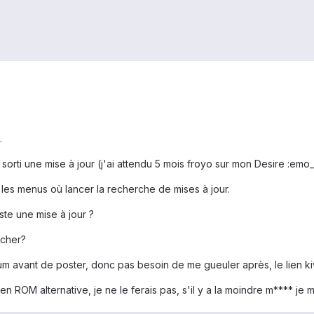
.
 sorti une mise à jour (j'ai attendu 5 mois froyo sur mon Desire :emo_
 les menus où lancer la recherche de mises à jour.
ste une mise à jour ?
rcher?
rum avant de poster, donc pas besoin de me gueuler après, le lien kiv
n ROM alternative, je ne le ferais pas, s'il y a la moindre m**** je