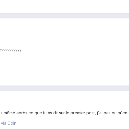
in??????????
oui même après ce que tu as dit sur le premier post, j'ai pas pu m'e
 via Odin