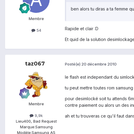
ben alors tu diras a ta femme qu'
Membre
Rapide et clair :D
54
Et quid de la solution desimlockage
taz067
Posté(e)
20 décembre 2010
le flash est independant du simloc
tu peut mettre toutes rom samsung 
pour desimlocké soit tu attends 6mo
Membre
contre paiement ou alors un des i
9,9k
ah et tu trouveras ce qu'il faut da
Lieu
400, Bad Request
Marque:
Samsung
Modèle:
Samsung A5