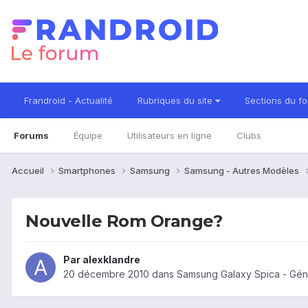
Frandroid - Actualité
Rubriques du site
Sections du f
Forums
Équipe
Utilisateurs en ligne
Clubs
Accueil
Smartphones
Samsung
Samsung - Autres Modèles
Nouvelle Rom Orange?
Par
alexklandre
20 décembre 2010
dans
Samsung Galaxy Spica - Gén