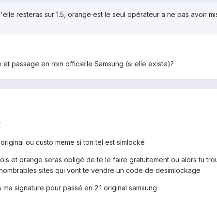
elle resteras sur 1.5, orange est le seul opérateur a ne pas avoir mis
 et passage en rom officielle Samsung (si elle existe)?
k
original ou custo meme si ton tel est simlocké
is et orange seras obligé de te le faire gratuitement ou alors tu tr
nnombrables sites qui vont te vendre un code de desimlockage
ns ma signature pour passé en 2.1 original samsung