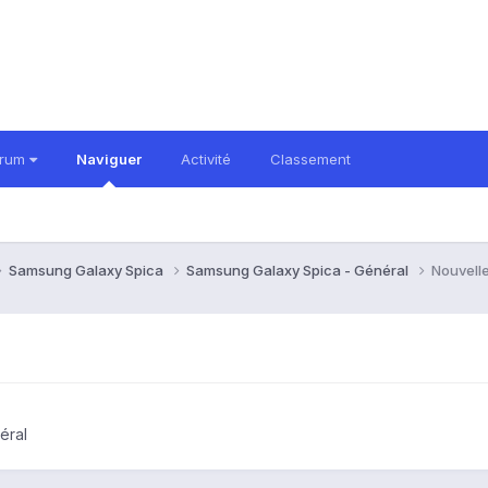
orum
Naviguer
Activité
Classement
Samsung Galaxy Spica
Samsung Galaxy Spica - Général
Nouvell
éral