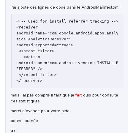
j'ai ajoute ces lignes de code dans le AndroidManifest.xml :
<!-- Used for install referrer tracking -->

<receiver 
android:name="com.google.android.apps.analy
tics.AnalyticsReceiver" 
android:exported="true">

 <intent-filter>

   <action 
android:name="com.android.vending.INSTALL_R
EFERRER" />

 </intent-filter>

mais j'ai pas compris il faut que je
fait
quoi pour consulté
ces statistiques.
merci d'avance pour votre aide
bonne journée
a+