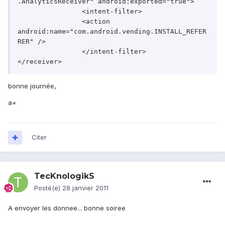
.AnalyticsReceiver" android:exported="true">

 		<intent-filter>

   		<action 
android:name="com.android.vending.INSTALL_REFER
RER" />

 		</intent-filter>

bonne journée,
a+
Citer
TecKnologikS
Posté(e)
28 janvier 2011
A envoyer les donnee... bonne soiree