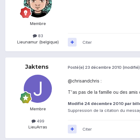
Membre
83
Lieu
namur (belgique)
Citer
Jaktens
Posté(e)
23 décembre 2010
(modifié)
@chrisandchris :
T'as pas de la famille ou des amis
Modifié
24 décembre 2010
par bil
Membre
Suppression de la citation du messag
499
Lieu
Arras
Citer