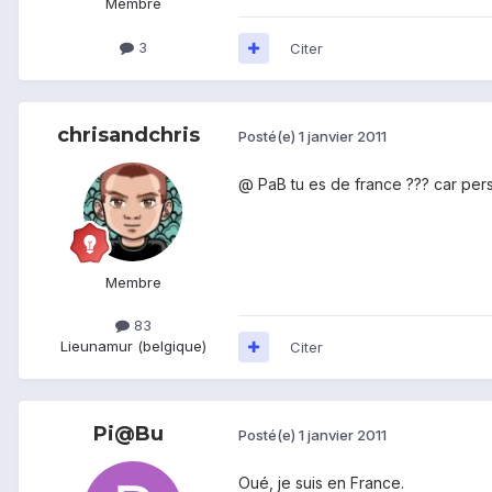
Membre
3
Citer
chrisandchris
Posté(e)
1 janvier 2011
@ PaB tu es de france ??? car perso
Membre
83
Lieu
namur (belgique)
Citer
Pi@Bu
Posté(e)
1 janvier 2011
Oué, je suis en France.