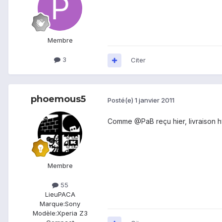
Membre
3
Citer
phoemous5
Posté(e)
1 janvier 2011
Comme @PaB reçu hier, livraison h
Membre
55
Lieu
PACA
Marque:
Sony
Modèle:
Xperia Z3