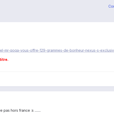
Co
noel-mr-qoqa-vous-offre-129-grammes-de-bonheur-nexus-s-exclusivi
titre.
 pas hors france :s ........