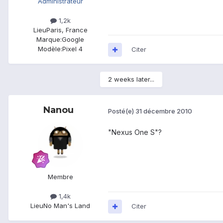
Administrateur
1,2k
Lieu
Paris, France
Marque:
Google
Modèle:
Pixel 4
Citer
2 weeks later...
Nanou
Posté(e)
31 décembre 2010
"Nexus One S"?
Membre
1,4k
Lieu
No Man's Land
Citer