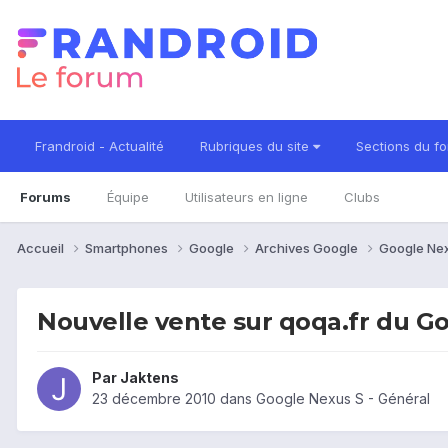
Frandroid - Actualité
Rubriques du site
Sections du f
Forums
Équipe
Utilisateurs en ligne
Clubs
Accueil
Smartphones
Google
Archives Google
Google Ne
Nouvelle vente sur qoqa.fr du G
Par
Jaktens
23 décembre 2010
dans
Google Nexus S - Général