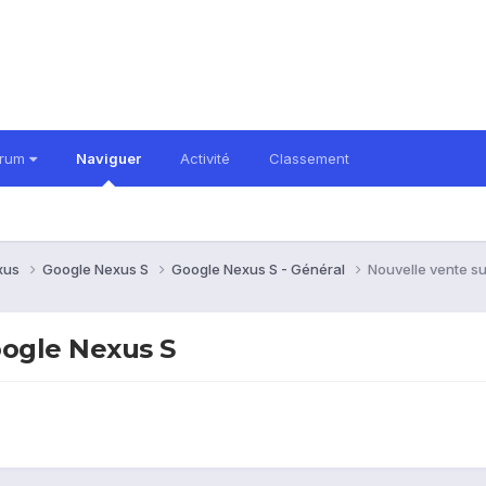
orum
Naviguer
Activité
Classement
xus
Google Nexus S
Google Nexus S - Général
Nouvelle vente s
oogle Nexus S