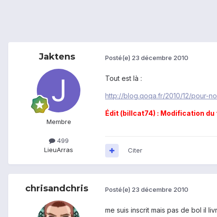
Jaktens
Posté(e)
23 décembre 2010
Tout est là :
http://blog.qoqa.fr/2010/12/pour-
Édit (billcat74) : Modification du 
Membre
499
Lieu
Arras
Citer
chrisandchris
Posté(e)
23 décembre 2010
me suis inscrit mais pas de bol il livre