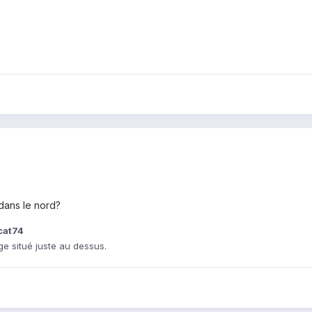
 dans le nord?
lcat74
e situé juste au dessus.