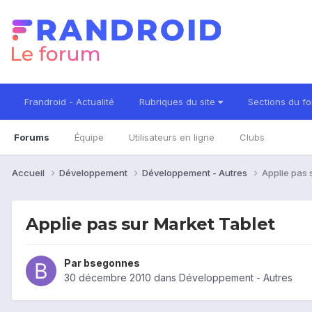
Frandroid - Actualité
Rubriques du site
Sections du f
Forums
Équipe
Utilisateurs en ligne
Clubs
Accueil
Développement
Développement - Autres
Applie pas 
Applie pas sur Market Tablet
Par
bsegonnes
30 décembre 2010
dans
Développement - Autres