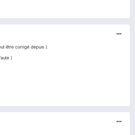
t être corrigé depuis ).
faute )