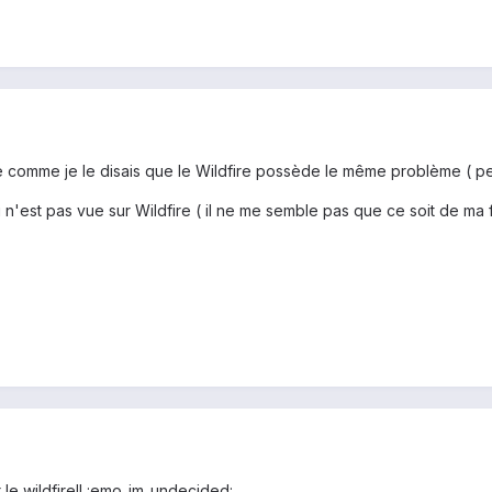
e comme je le disais que le Wildfire possède le même problème ( peu
n'est pas vue sur Wildfire ( il ne me semble pas que ce soit de ma 
 le wildfire!! :emo_im_undecided: