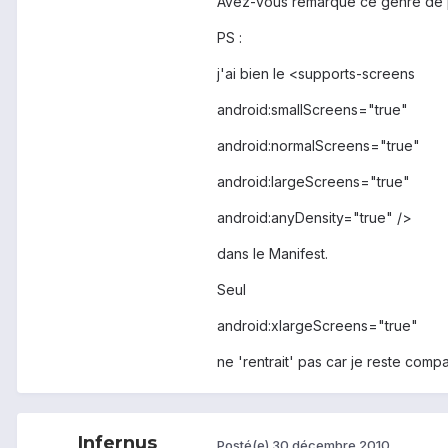
Avez-vous remarqué ce genre de 
PS :
j'ai bien le <supports-screens
android:smallScreens="true"
android:normalScreens="true"
android:largeScreens="true"
android:anyDensity="true" />
dans le Manifest.
Seul
android:xlargeScreens="true"
ne 'rentrait' pas car je reste compati
Infernus
Posté(e)
30 décembre 2010