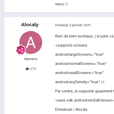
merci :)
Alocaly
Posté(e)
2 janvier 2011
Rien de bien exotique, j'ai juste ca 
<supports-screens
android:largeScreens="true"
Membre
android:normalScreens="true"
375
android:smallScreens="true"
android:anyDensity="true" />
Par contre, je supporte quasiment t
<uses-sdk android:minSdkVersion
Emmanuel / Alocaly