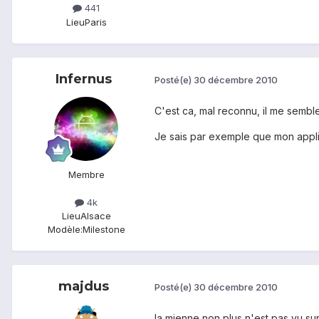
441
Lieu
Paris
Infernus
Posté(e)
30 décembre 2010
C'est ca, mal reconnu, il me sembl
Je sais par exemple que mon appli 
Membre
4k
Lieu
Alsace
Modèle:
Milestone
majdus
Posté(e)
30 décembre 2010
la mienne non plus n'est pas vu sur