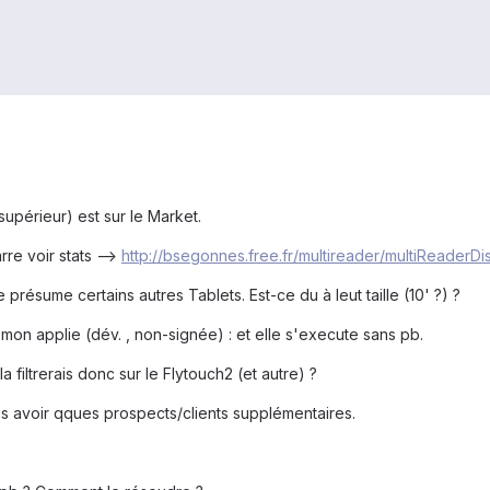
supérieur) est sur le Market.
rre voir stats -->
http://bsegonnes.free.fr/multireader/multiReaderD
présume certains autres Tablets. Est-ce du à leut taille (10' ?) ?
r mon applie (dév. , non-signée) : et elle s'execute sans pb.
 filtrerais donc sur le Flytouch2 (et autre) ?
is avoir qques prospects/clients supplémentaires.