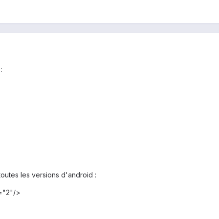
:
outes les versions d'android :
="2"/>