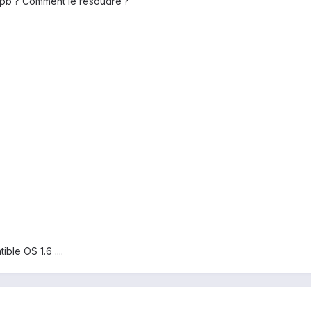
pb ? Comment le résoudre ?
ble OS 1.6 ....