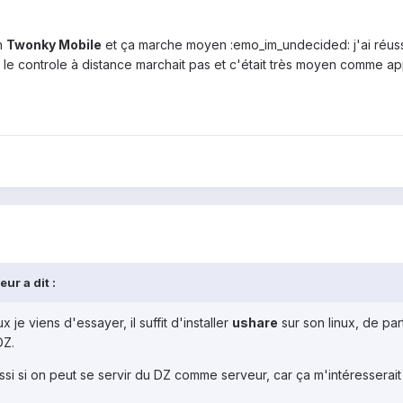
on
Twonky Mobile
et ça marche moyen :emo_im_undecided: j'ai réus
 le controle à distance marchait pas et c'était très moyen comme appli
ur a dit :
 je viens d'essayer, il suffit d'installer
ushare
sur son linux, de par
DZ.
si si on peut se servir du DZ comme serveur, car ça m'intéresserait 