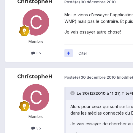
ChristopheH
Posté(e)
30 décembre 2010
Moi je viens d'essayer l'applicati
WMP) mais pas le contraire. Et puis
Je vais essayer autre chose!
Membre
35
Citer
ChristopheH
Posté(e)
30 décembre 2010
(modifié)
Le 30/12/2010 à 11:27, TiteFle
Alors pour ceux qui sont sur Linux
dans les médias connectés du 
Membre
Je vais essayer de chercher aus
35