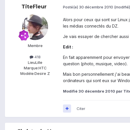
TiteFleur
Posté(e)
30 décembre 2010
(modifié)
Alors pour ceux qui sont sur Linux je
les médias connectés du DZ.
Je vais essayer de chercher aussi 
Membre
Edit :
418
En fait apparemment pour envoyer u
Lieu
Lille
question (photo, musique, video).
Marque:
HTC
Modèle:
Desire Z
Mais bon personnellement j'ai beau a
ordinateurs qui sont eux sur Windo
Modifié
30 décembre 2010
par Tit
Citer