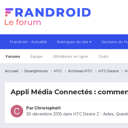
Frandroid - Actualité
Rubriques du site
Sections du f
Forums
Équipe
Utilisateurs en ligne
Clubs
Accueil
Smartphones
HTC
Archives HTC
HTC Desire
H
Appli Média Connectés : commen
Par
ChristopheH
30 décembre 2010
dans
HTC Desire Z - Aides, Ques