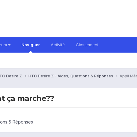
orum
Naviguer
Activité
Classement
TC Desire Z
HTC Desire Z - Aides, Questions & Réponses
Appli Mé
t ça marche??
tions & Réponses