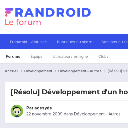
Frandroid - Actualité
Rubriques du site
Sections du f
Forums
Équipe
Utilisateurs en ligne
Clubs
Accueil
Développement
Développement - Autres
[Résolu] D
[Résolu] Développement d'un h
Par
acesyde
22 novembre 2009
dans
Développement - Autres