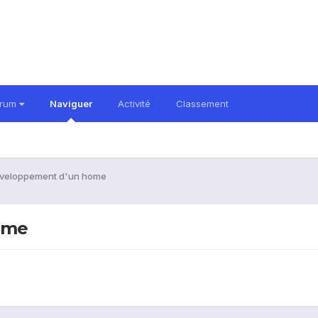
orum
Naviguer
Activité
Classement
éveloppement d'un home
ome