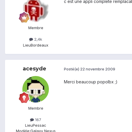
c est une appli complete remplacabl
Membre
2,4k
Lieu
Bordeaux
acesyde
Posté(e)
22 novembre 2009
Merci beaucoup popolbx ;)
Membre
167
Lieu
Pessac
Modèle:
Galaxy Nexus