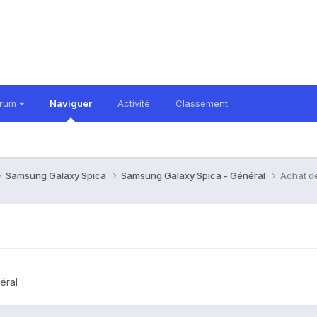
orum
Naviguer
Activité
Classement
Samsung Galaxy Spica
Samsung Galaxy Spica - Général
Achat d
éral