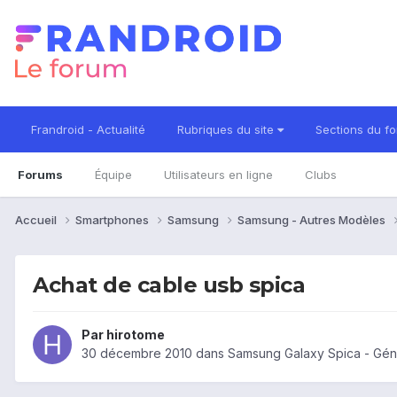
Frandroid - Actualité
Rubriques du site
Sections du f
Forums
Équipe
Utilisateurs en ligne
Clubs
Accueil
Smartphones
Samsung
Samsung - Autres Modèles
Achat de cable usb spica
Par
hirotome
30 décembre 2010
dans
Samsung Galaxy Spica - Gén