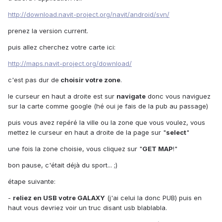
http://download.navit-project.org/navit/android/svn/
prenez la version current.
puis allez cherchez votre carte ici:
http://maps.navit-project.org/download/
c'est pas dur de
choisir votre zone
.
le curseur en haut a droite est sur
navigate
donc vous naviguez
sur la carte comme google (hé oui je fais de la pub au passage)
puis vous avez repéré la ville ou la zone que vous voulez, vous
mettez le curseur en haut a droite de la page sur "
select
"
une fois la zone choisie, vous cliquez sur "
GET MAP
!"
bon pause, c'était déjà du sport... ;)
étape suivante:
-
reliez en USB votre GALAXY
(j'ai celui la donc PUB) puis en
haut vous devriez voir un truc disant usb blablabla.