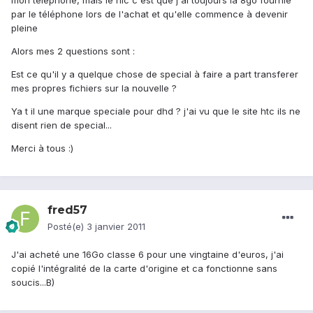
mon téléphone, mais le hic c'est que j'ai toujours la 8go fournie
par le téléphone lors de l'achat et qu'elle commence à devenir
pleine
Alors mes 2 questions sont :
Est ce qu'il y a quelque chose de special à faire a part transferer
mes propres fichiers sur la nouvelle ?
Ya t il une marque speciale pour dhd ? j'ai vu que le site htc ils ne
disent rien de special...
Merci à tous :)
fred57
Posté(e)
3 janvier 2011
J'ai acheté une 16Go classe 6 pour une vingtaine d'euros, j'ai
copié l'intégralité de la carte d'origine et ca fonctionne sans
soucis...B)