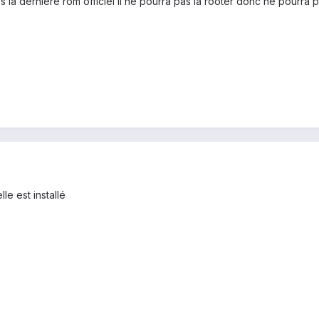
lles la dernière rom officiel il ne pourra pas la rooter donc ne pourr
e est installé