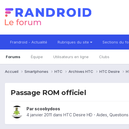
Frandroid - Actualité
Rubriques du site
Sections du f
Forums
Équipe
Utilisateurs en ligne
Clubs
Accueil
Smartphones
HTC
Archives HTC
HTC Desire
H
Passage ROM officiel
Par
scoobydoos
4 janvier 2011
dans
HTC Desire HD - Aides, Question