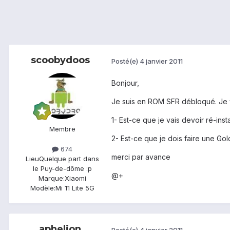
scoobydoos
Posté(e)
4 janvier 2011
Bonjour,
Je suis en ROM SFR débloqué. Je v
1- Est-ce que je vais devoir ré-inst
Membre
2- Est-ce que je dois faire une Go
674
merci par avance
Lieu
Quelque part dans
le Puy-de-dôme :p
@+
Marque:
Xiaomi
Modèle:
Mi 11 Lite 5G
aphelion
Posté(e)
4 janvier 2011