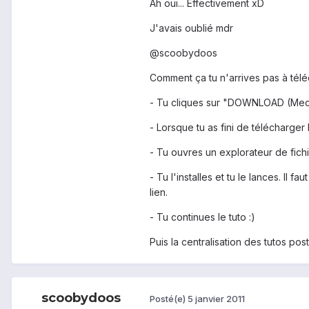
Ah oui... Effectivement xD
J'avais oublié mdr
@scoobydoos
Comment ça tu n'arrives pas à téléch
- Tu cliques sur "DOWNLOAD (Medi
- Lorsque tu as fini de télécharger l
- Tu ouvres un explorateur de fichi
- Tu l'installes et tu le lances. Il 
lien.
- Tu continues le tuto :)
Puis la centralisation des tutos po
scoobydoos
Posté(e)
5 janvier 2011