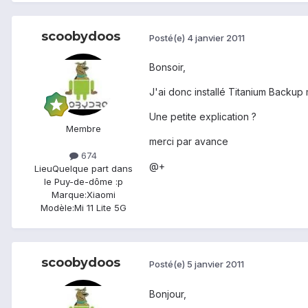
scoobydoos
Posté(e)
4 janvier 2011
Bonsoir,
J'ai donc installé Titanium Backup 
Une petite explication ?
Membre
merci par avance
674
@+
Lieu
Quelque part dans
le Puy-de-dôme :p
Marque:
Xiaomi
Modèle:
Mi 11 Lite 5G
scoobydoos
Posté(e)
5 janvier 2011
Bonjour,