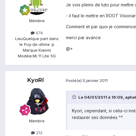
Je vois pleins de tuto pour mettre 
- il faut le mettre en ROOT Visionary
Membre
Comment et par quoi je commence
674
merci par avance
Lieu
Quelque part dans
le Puy-de-dôme :p
@+
Marque:
Xiaomi
Modèle:
Mi 11 Lite 5G
KyoRi
Posté(e)
5 janvier 2011
Le 04/01/2011 à 16:06, apheli
Kyori, cependant, si celui-ci in
restaurer ses données ^^
Membre
212