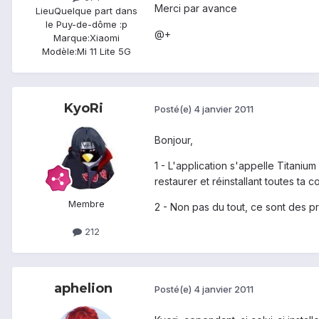
Merci par avance
Lieu
Quelque part dans
le Puy-de-dôme :p
@+
Marque:
Xiaomi
Modèle:
Mi 11 Lite 5G
KyoRi
Posté(e)
4 janvier 2011
Bonjour,
1 - L'application s'appelle Titanium
restaurer et réinstallant toutes ta c
Membre
2 - Non pas du tout, ce sont des pr
212
aphelion
Posté(e)
4 janvier 2011