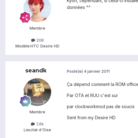
Kyori, cependant, si celui-ci insta
données ^^
Membre
208
Modèle:
HTC Desire HD
seandk
Posté(e)
4 janvier 2011
Ça dépend comment la ROM officiell
Par OTA et RUU c'est sur
par clockworkmod pas de soucis
Membre
Sent from my Desire HD
7,6k
Lieu
Val d'Oise