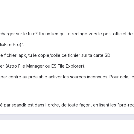
arger sur le tuto? Il y un lien qui te redirige vers le post officiel de
aFire Pro)".
e fichier .apk, tu le copie/colle ce fichier sur ta carte SD
er (Astro File Manager ou ES File Explorer).
faut par contre au préalable activer les sources inconnues. Pour cela, j
sté par seandk est dans l'ordre, de toute façon, en lisant les "pré-re