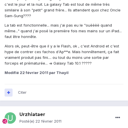
c'est le jour et la nuit. La galaxy Tab est tout de même très
similaire à son "petit" grand frère... Ils attendent quoi chez Oncle
Sam-Sung????
La tab est fonctionnelle... mais j'ai pas eu le "ouèèèè quand
même..." quand j'ai posé la première fois mes mains sur un iPad...
faut être honnête.
Alors ok, peut-être que il y a le Flash, ok , c'est Android et c'est
hype de contrer ces fachos d'Ap**e. Mais honnêtement, ça fait
vraiment produit pas fini.... ou tout du moins une sortie par
forceps et prématurée... => Galaxy Tab 10.1 ?????
Modifié
22 février 2011
par Thayil
Citer
Urzhiataer
Posté(e)
22 février 2011