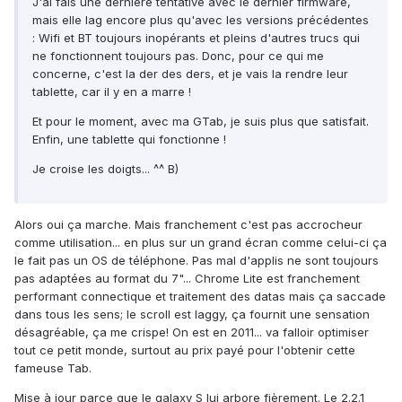
J'ai fais une dernière tentative avec le dernier firmware,
mais elle lag encore plus qu'avec les versions précédentes
: Wifi et BT toujours inopérants et pleins d'autres trucs qui
ne fonctionnent toujours pas. Donc, pour ce qui me
concerne, c'est la der des ders, et je vais la rendre leur
tablette, car il y en a marre !
Et pour le moment, avec ma GTab, je suis plus que satisfait.
Enfin, une tablette qui fonctionne !
Je croise les doigts... ^^ B)
Alors oui ça marche. Mais franchement c'est pas accrocheur
comme utilisation... en plus sur un grand écran comme celui-ci ça
le fait pas un OS de téléphone. Pas mal d'applis ne sont toujours
pas adaptées au format du 7"... Chrome Lite est franchement
performant connectique et traitement des datas mais ça saccade
dans tous les sens; le scroll est laggy, ça fournit une sensation
désagréable, ça me crispe! On est en 2011... va falloir optimiser
tout ce petit monde, surtout au prix payé pour l'obtenir cette
fameuse Tab.
Mise à jour parce que le galaxy S lui arbore fièrement. Le 2.2.1