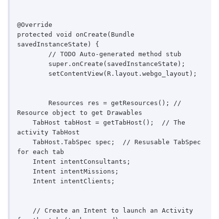
@Override

protected void onCreate(Bundle 
savedInstanceState) {

	// TODO Auto-generated method stub

	super.onCreate(savedInstanceState);

	setContentView(R.layout.webgo_layout);

	Resources res = getResources(); // 
Resource object to get Drawables

    TabHost tabHost = getTabHost();  // The 
activity TabHost

    TabHost.TabSpec spec;  // Resusable TabSpec 
for each tab

    Intent intentConsultants; 

    Intent intentMissions;

    Intent intentClients;

    // Create an Intent to launch an Activity 