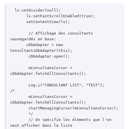
  lv.setDivider(null);

       lv.setFastScrollEnabled(true);

       setContentView(lv);

	// Affichage des consultants 
sauvegardés en base:

       cDbAdapter = new 
ConsultantsDbAdapter(this);

	cDbAdapter.open();

	mConsultansCursor = 
cDbAdapter.fetchAllConsultants();

	Log.i("CONSULTANT LIST", "TEST");

/*	

	mConsultansCursor = 
cDbAdapter.fetchAllConsultants();

	startManagingCursor(mConsultansCursor);

	*/

	// On spécifie les éléments que l'on 
veut afficher dans la liste
