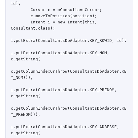
id);

        Cursor c = mConsultansCursor;

        c.moveToPosition(position);

        Intent i = new Intent(this, 
Consultant.class);

i.putExtra(ConsultantsDbAdapter.KEY_ROWID, id);

i.putExtra(ConsultantsDbAdapter.KEY_NOM, 
c.getString(

c.getColumnIndexOrThrow(ConsultantsDbAdapter.KE
Y_NOM)));

i.putExtra(ConsultantsDbAdapter.KEY_PRENOM, 
c.getString(

c.getColumnIndexOrThrow(ConsultantsDbAdapter.KE
Y_PRENOM)));

i.putExtra(ConsultantsDbAdapter.KEY_ADRESSE, 
c.getString(
