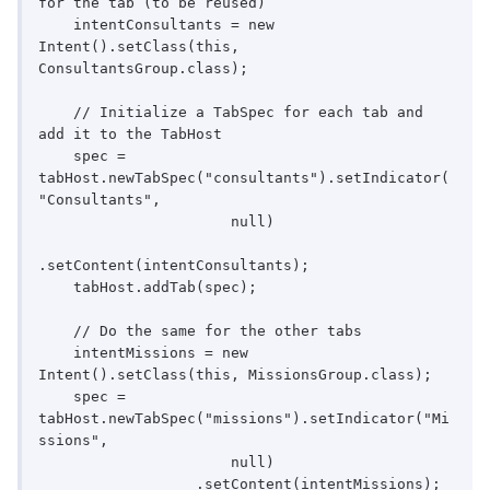
for the tab (to be reused)

    intentConsultants = new 
Intent().setClass(this, 
ConsultantsGroup.class);

    // Initialize a TabSpec for each tab and 
add it to the TabHost

    spec = 
tabHost.newTabSpec("consultants").setIndicator(
"Consultants",

                      null)

.setContent(intentConsultants);

    tabHost.addTab(spec);

    // Do the same for the other tabs

    intentMissions = new 
Intent().setClass(this, MissionsGroup.class);

    spec = 
tabHost.newTabSpec("missions").setIndicator("Mi
ssions",

                      null)

                  .setContent(intentMissions);
