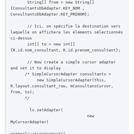
       String[] from = new String[]
{ConsultantsDbAdapter.KEY_NOM , 
ConsultantsDbAdapter.KEY_PRENOM};

       // Ici, on spécifie la destination vers 
laquelle on affichera les éléments sélectionnés 
ci-dessus

       int[] to = new int[]
{R.id.nom_consultant, R.id.prenom_consultant};

       // Now create a simple cursor adapter 
and set it to display

      /* SimpleCursorAdapter consultants = 

           new SimpleCursorAdapter(this, 
R.layout.consultant_row, mConsultansCursor, 
from, to);

      */

	lv.setAdapter(

				new 
MyCursorAdapter(

getApplicationContext(),
