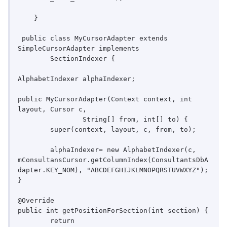
    }

 public class MyCursorAdapter extends 
SimpleCursorAdapter implements

	SectionIndexer {

AlphabetIndexer alphaIndexer;

public MyCursorAdapter(Context context, int 
layout, Cursor c,

		String[] from, int[] to) {

	super(context, layout, c, from, to);		
	alphaIndexer= new AlphabetIndexer(c, 
mConsultansCursor.getColumnIndex(ConsultantsDbA
dapter.KEY_NOM), "ABCDEFGHIJKLMNOPQRSTUVWXYZ"); 

}

@Override

public int getPositionForSection(int section) {

	return 