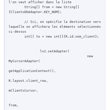
l'on veut afficher dans la liste

        String[] from = new String[]
{ClientsDbAdapter.KEY_NOM};

        // Ici, on spécifie la destination vers 
laquelle on affichera les éléments sélectionnés 
ci-dessus

        int[] to = new int[]{R.id.nom_client};

		lv2.setAdapter(

					new 
MyCursorAdapter(

getApplicationContext(),

R.layout.client_row,

mClientsCursor,						
from,										