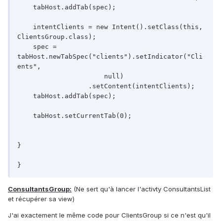
    tabHost.addTab(spec);

    intentClients = new Intent().setClass(this, 
ClientsGroup.class);

    spec = 
tabHost.newTabSpec("clients").setIndicator("Cli
ents",

                      null)

                  .setContent(intentClients);

    tabHost.addTab(spec);

    tabHost.setCurrentTab(0);

}

ConsultantsGroup:
(Ne sert qu'à lancer l'activty ConsultantsList
et récupérer sa view)
J'ai exactement le même code pour ClientsGroup si ce n'est qu'il