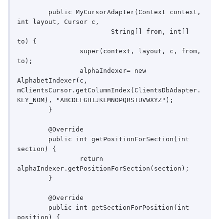
	public MyCursorAdapter(Context context, 
int layout, Cursor c,

			String[] from, int[] 
to) {

		super(context, layout, c, from, 
to);		

		alphaIndexer= new 
AlphabetIndexer(c, 
mClientsCursor.getColumnIndex(ClientsDbAdapter.
KEY_NOM), "ABCDEFGHIJKLMNOPQRSTUVWXYZ"); 

	}

	@Override

	public int getPositionForSection(int 
section) {

		return 
alphaIndexer.getPositionForSection(section);

	}

	@Override

	public int getSectionForPosition(int 
position) {
