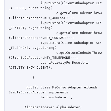
	        i.putExtra(ClientsDbAdapter.KEY
_ADRESSE, c.getString(

	                c.getColumnIndexOrThrow
(ClientsDbAdapter.KEY_ADRESSE)));

	        i.putExtra(ClientsDbAdapter.KEY
_CONTACT, c.getString(

	                c.getColumnIndexOrThrow
(ClientsDbAdapter.KEY_CONTACT)));

	        i.putExtra(ClientsDbAdapter.KEY
_TELEPHONE, c.getString(

	                c.getColumnIndexOrThrow
(ClientsDbAdapter.KEY_TELEPHONE)));     

	        startActivityForResult(i, 
ACTIVITY_SHOW_CLIENT);

	    }

	 public class MyCursorAdapter extends 
SimpleCursorAdapter implements

		SectionIndexer {

	AlphabetIndexer alphaIndexer;
