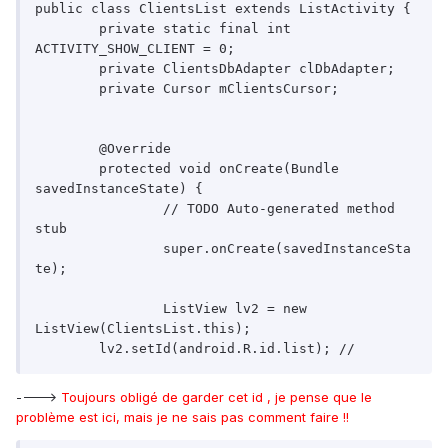
public class ClientsList extends ListActivity {

	private static final int 
ACTIVITY_SHOW_CLIENT = 0;

	private ClientsDbAdapter clDbAdapter;

	private Cursor mClientsCursor;	

	@Override

	protected void onCreate(Bundle 
savedInstanceState) {

		// TODO Auto-generated method 
stub

		super.onCreate(savedInstanceSta
te);

		ListView lv2 = new 
ListView(ClientsList.this);    

---->
Toujours obligé de garder cet id , je pense que le
problème est ici, mais je ne sais pas comment faire !!