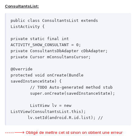
ConsultantsList:
public class ConsultantsList extends 
ListActivity {

private static final int 
ACTIVITY_SHOW_CONSULTANT = 0;

private ConsultantsDbAdapter cDbAdapter;

private Cursor mConsultansCursor;	

@Override

protected void onCreate(Bundle 
savedInstanceState) {

	// TODO Auto-generated method stub

	super.onCreate(savedInstanceState);

	ListView lv = new 
ListView(ConsultantsList.this);    

       lv.setId(android.R.id.list); //
--------> Obligé de mettre cet id sinon on obtient une erreur