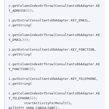
c.getColumnIndexOrThrow(ConsultantsDbAdapter.KE
Y_ADRESSE)));

i.putExtra(ConsultantsDbAdapter.KEY_EMAIL, 
c.getString(

c.getColumnIndexOrThrow(ConsultantsDbAdapter.KE
Y_EMAIL)));

i.putExtra(ConsultantsDbAdapter.KEY_FONCTION, 
c.getString(

c.getColumnIndexOrThrow(ConsultantsDbAdapter.KE
Y_FONCTION)));

i.putExtra(ConsultantsDbAdapter.KEY_TELEPHONE, 
c.getString(

c.getColumnIndexOrThrow(ConsultantsDbAdapter.KE
Y_TELEPHONE)));     

        startActivityForResult(i, 
ACTIVITY_SHOW_CONSULTANT);
