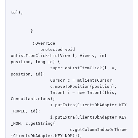
to));

	}

	 @Override

	    protected void 
onListItemClick(ListView l, View v, int 
position, long id) {

	        super.onListItemClick(l, v, 
position, id);

	        Cursor c = mClientsCursor;

	        c.moveToPosition(position);

	        Intent i = new Intent(this, 
Consultant.class);

	        i.putExtra(ClientsDbAdapter.KEY
_ROWID, id);

	        i.putExtra(ClientsDbAdapter.KEY
_NOM, c.getString(

	                c.getColumnIndexOrThrow
(ClientsDbAdapter.KEY_NOM)));
