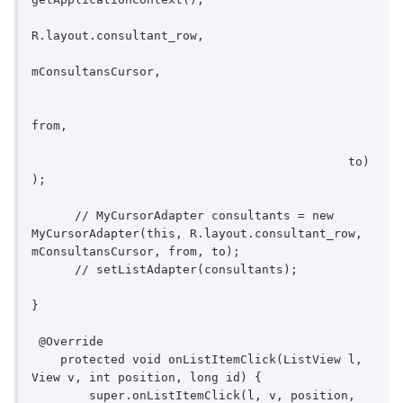
R.layout.consultant_row,

mConsultansCursor,						
from,										
					    to)
);

      // MyCursorAdapter consultants = new 
MyCursorAdapter(this, R.layout.consultant_row, 
mConsultansCursor, from, to);

      // setListAdapter(consultants);

}

 @Override

    protected void onListItemClick(ListView l, 
View v, int position, long id) {

        super.onListItemClick(l, v, position, 