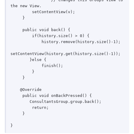
the new View.  

         setContentView(v);  

     }  

     public void back() {  

         if(history.size() > 0) {  

             history.remove(history.size()-1);  

setContentView(history.get(history.size()-1));  

        }else {  

             finish();  

         }  

     }  

    @Override  

     public void onBackPressed() {  

    	ConsultantsGroup.group.back();  

         return;  

     }  
