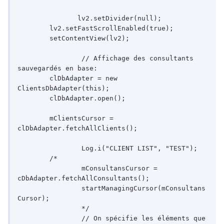
               lv2.setDivider(null);

        lv2.setFastScrollEnabled(true);

        setContentView(lv2);

		// Affichage des consultants 
sauvegardés en base:

        clDbAdapter = new 
ClientsDbAdapter(this);

        clDbAdapter.open();

        mClientsCursor = 
clDbAdapter.fetchAllClients();

		Log.i("CLIENT LIST", "TEST");

	/*	

		mConsultansCursor = 
cDbAdapter.fetchAllConsultants();

		startManagingCursor(mConsultans
Cursor);

		*/

		// On spécifie les éléments que 