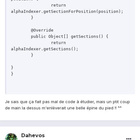
		return 
alphaIndexer.getSectionForPosition(position);

	}

	@Override

	public Object[] getSections() {

		return 
alphaIndexer.getSections();

	}

}

}

Je sais que ça fait pas mal de code à étudier, mais un ptit coup
de main la dessus m'enlèverait une belle épine du pied !! ^^
Dahevos