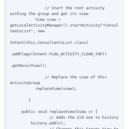
               // Start the root activity 
withing the group and get its view  

           View view = 
getLocalActivityManager().startActivity("Consul
tantsList", new  

Intent(this,ConsultantsList.class)  

.addFlags(Intent.FLAG_ACTIVITY_CLEAR_TOP))  

.getDecorView();  

               // Replace the view of this 
ActivityGroup  

           replaceView(view);  

        }  

     public void replaceView(View v) {  

                 // Adds the old one to history  

         history.add(v);  

                 // Changes this Groups View to 