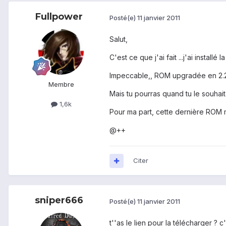
Fullpower
Posté(e)
11 janvier 2011
Salut,
C'est ce que j'ai fait ...j'ai install
Impeccable,, ROM upgradée en 2.2.1
Membre
Mais tu pourras quand tu le souhait
1,6k
Pour ma part, cette dernière ROM m'a
@++
Citer
sniper666
Posté(e)
11 janvier 2011
t''as le lien pour la télécharger ?