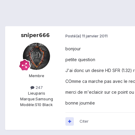
sniper666
Posté(e)
11 janvier 2011
bonjour
petite question
J'ai donc un desire HD SFR (1.32) r
Membre
COmme ca marche pas avec le recove
247
merci de m'eclaicir sur ce point o
Lieu
paris
Marque:
Samsung
bonne journée
Modèle:
S10 Black
Citer