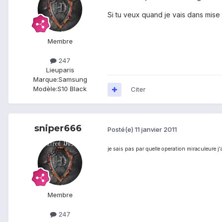
Si tu veux quand je vais dans mise 
Membre
247
Lieu
paris
Marque:
Samsung
Modèle:
S10 Black
Citer
sniper666
Posté(e)
11 janvier 2011
je sais pas par quelle operation miraculeure j'
Membre
247