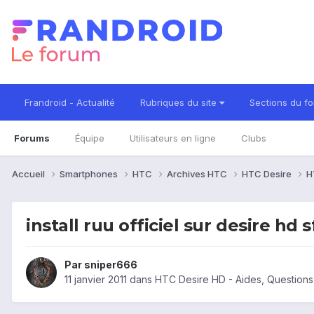
Frandroid - Actualité
Rubriques du site
Sections du f
Forums
Équipe
Utilisateurs en ligne
Clubs
Accueil
Smartphones
HTC
Archives HTC
HTC Desire
H
install ruu officiel sur desire hd s
Par
sniper666
11 janvier 2011
dans
HTC Desire HD - Aides, Question