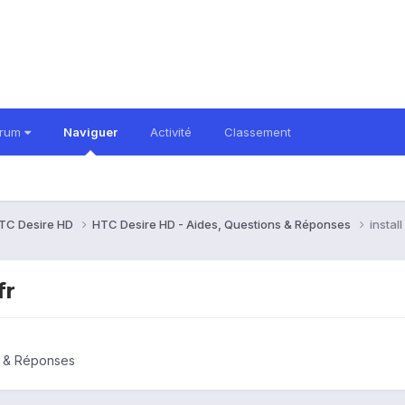
orum
Naviguer
Activité
Classement
TC Desire HD
HTC Desire HD - Aides, Questions & Réponses
install
fr
s & Réponses