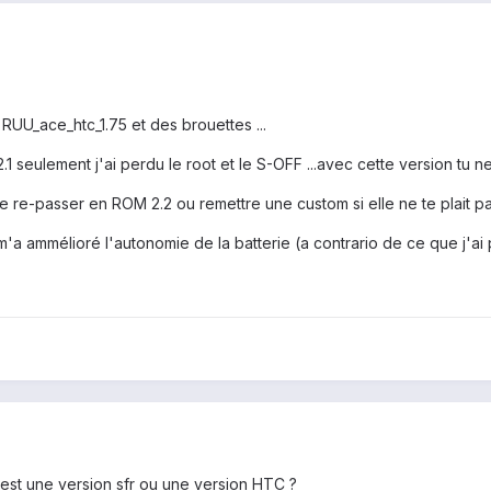
é la RUU_ace_htc_1.75 et des brouettes ...
 seulement j'ai perdu le root et le S-OFF ...avec cette version tu n
e re-passer en ROM 2.2 ou remettre une custom si elle ne te plait pas
 ammélioré l'autonomie de la batterie (a contrario de ce que j'ai pu 
 c'est une version sfr ou une version HTC ?