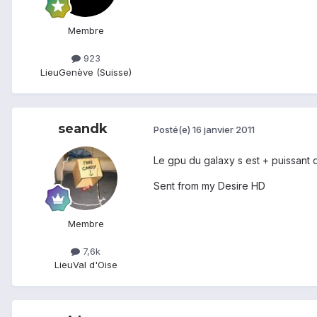
Membre
923
Lieu
Genève (Suisse)
seandk
Posté(e)
16 janvier 2011
Le gpu du galaxy s est + puissant
Sent from my Desire HD
Membre
7,6k
Lieu
Val d'Oise