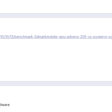
2010/10/13/benchmark-3dmarkmobile-gpu-adreno-205-vs-powervr-s
rdware