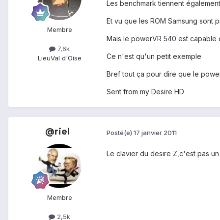
Les benchmark tiennent également
Et vu que les ROM Samsung sont pi
Membre
Mais le powerVR 540 est capable d'
7,6k
Ce n'est qu'un petit exemple
Lieu
Val d'Oise
Bref tout ça pour dire que le powe
Sent from my Desire HD
@riel
Posté(e)
17 janvier 2011
Le clavier du desire Z,c'est pas un
Membre
2,5k