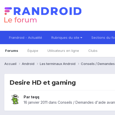
Frandroid - Actualité
Rubriques du site
Sections du f
Forums
Équipe
Utilisateurs en ligne
Clubs
Accueil
Android
Les terminaux Android
Conseils / Demandes
Desire HD et gaming
Par
teqq
16 janvier 2011
dans
Conseils / Demandes d'aide avan