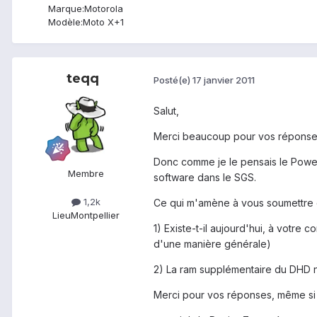
Marque:
Motorola
Modèle:
Moto X+1
teqq
Posté(e)
17 janvier 2011
Salut,
Merci beaucoup pour vos réponse
Donc comme je le pensais le PowerV
Membre
software dans le SGS.
1,2k
Ce qui m'amène à vous soumettre d
Lieu
Montpellier
1) Existe-t-il aujourd'hui, à votr
d'une manière générale)
2) La ram supplémentaire du DHD ne 
Merci pour vos réponses, même si m