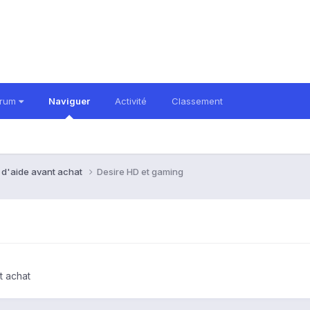
orum
Naviguer
Activité
Classement
 d'aide avant achat
Desire HD et gaming
t achat