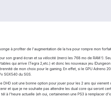
onge à profiter de l'augmentation de la tva pour rompre mon forfa
pour son grand écran et sa vélocité (merci les 768 mo de RAM !). Seu
tables qui arrive (Tegra 2,etc.) et donc les nouveaux jeu (Dungeon
pérennité de mon choix pour le gaming. En effet, si le GPU Adreno 2
Vx SGX540 du SGS.
 DHD soit une bonne option pour jouer pour les 2 ans qui vienent ou 
tenir et que je ne souhaite pas attendre les dual core qui seront cer
él à l'heure actuelle (eh oui, certainemen une PS3 à remplacer d'ici