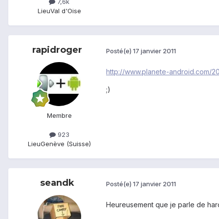
7,6k
Lieu
Val d'Oise
rapidroger
Posté(e)
17 janvier 2011
http://www.planete-android.com/
;)
Membre
923
Lieu
Genève (Suisse)
seandk
Posté(e)
17 janvier 2011
Heureusement que je parle de ha