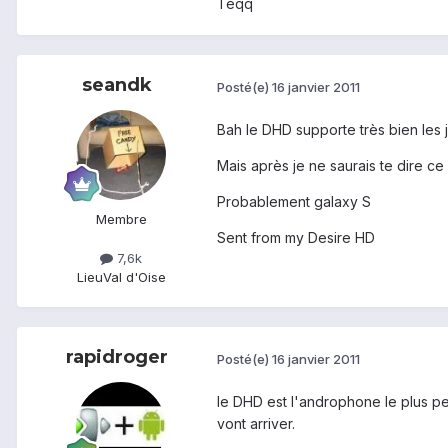
Teqq
seandk
Posté(e)
16 janvier 2011
Bah le DHD supporte très bien les
Mais après je ne saurais te dire ce 
Probablement galaxy S
Membre
Sent from my Desire HD
7,6k
Lieu
Val d'Oise
rapidroger
Posté(e)
16 janvier 2011
le DHD est l'androphone le plus per
vont arriver.