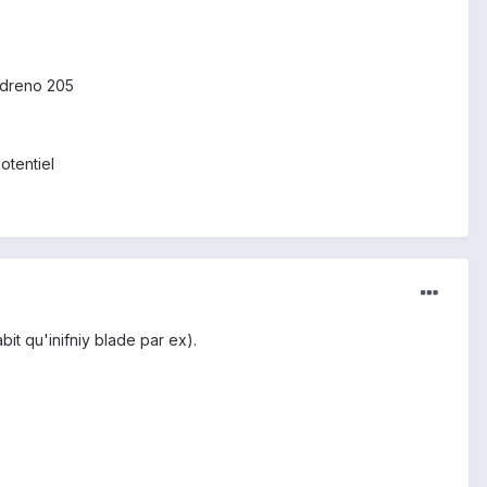
'adreno 205
otentiel
it qu'inifniy blade par ex).