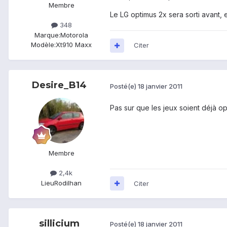
Membre
Le LG optimus 2x sera sorti avant, et
348
Marque:
Motorola
Modèle:
Xt910 Maxx
Citer
Desire_B14
Posté(e)
18 janvier 2011
Pas sur que les jeux soient déjà o
Membre
2,4k
Lieu
Rodilhan
Citer
sillicium
Posté(e)
18 janvier 2011