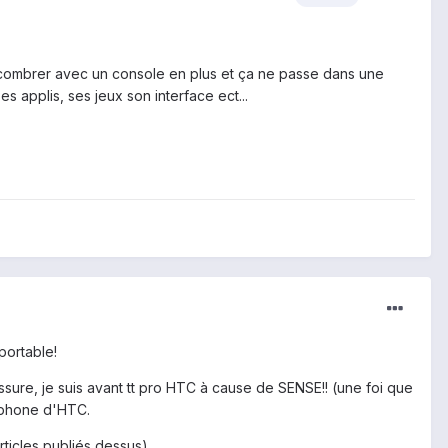
ncombrer avec un console en plus et ça ne passe dans une
 applis, ses jeux son interface ect...
portable!
assure, je suis avant tt pro HTC à cause de SENSE!! (une foi que
rtphone d'HTC.
ticles publiés dessus).