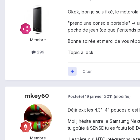
Okok, bon je suis fixé, le motorola 
"prend une console portable" => u
poche de jean (ce que j'entends par
Membre
Bonne soirée et merci de vos répo
299
Topic à lock
Citer
mkey60
Posté(e)
19 janvier 2011
(modifié)
Déjà exit les 4.3". 4" pouces c'est 
Moi j hésite entre le Samsumg Nexus
tu goûte à SENSE tu es foutu lol) 
Membre
J espère qu' HTC intégrerons la te