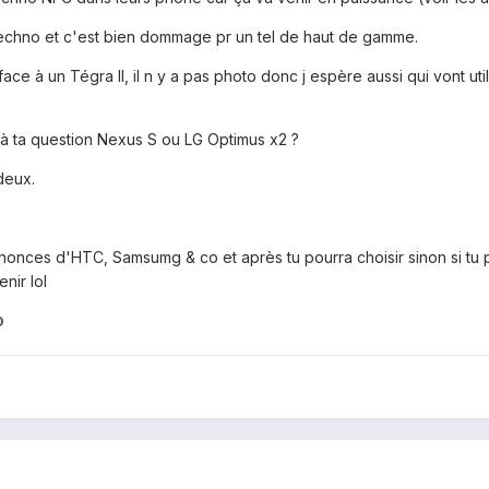
 techno et c'est bien dommage pr un tel de haut de gamme.
ce à un Tégra II, il n y a pas photo donc j espère aussi qui vont util
à ta question Nexus S ou LG Optimus x2 ?
deux.
nnonces d'HTC, Samsumg & co et après tu pourra choisir sinon si tu
nir lol
0