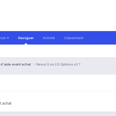
orum
Naviguer
Activité
Classement
 d'aide avant achat
Nexus S ou LG Optimus x2 ?
t achat