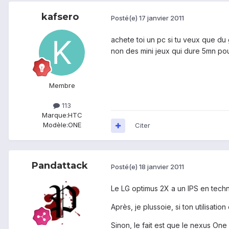
kafsero
Posté(e)
17 janvier 2011
achete toi un pc si tu veux que du 
non des mini jeux qui dure 5mn pour
Membre
113
Marque:
HTC
Modèle:
ONE
Citer
Pandattack
Posté(e)
18 janvier 2011
Le LG optimus 2X a un IPS en techno
Après, je plussoie, si ton utilisat
Sinon, le fait est que le nexus One 