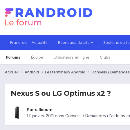
Frandroid - Actualité
Rubriques du site
Sections du f
Forums
Équipe
Utilisateurs en ligne
Clubs
Accueil
Android
Les terminaux Android
Conseils / Demandes
Nexus S ou LG Optimus x2 ?
Par
sillicium
17 janvier 2011
dans
Conseils / Demandes d'aide avan