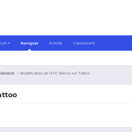
orum
Naviguer
Activité
Classement
 Général
Modification de HTC Sence sur Tattoo
attoo