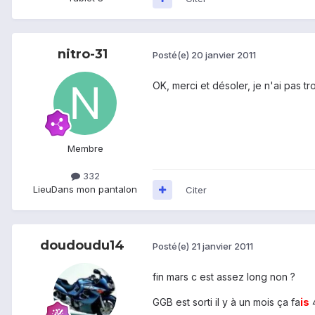
nitro-31
Posté(e)
20 janvier 2011
OK, merci et désoler, je n'ai pas tr
Membre
332
Lieu
Dans mon pantalon
Citer
doudoudu14
Posté(e)
21 janvier 2011
fin mars c est assez long non ?
GGB est sorti il y à un mois ça fa
is
4