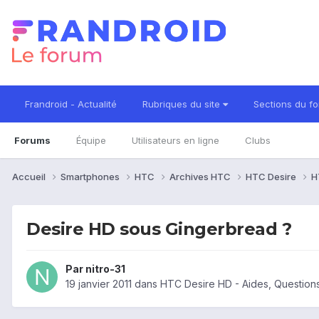
Frandroid - Actualité
Rubriques du site
Sections du f
Forums
Équipe
Utilisateurs en ligne
Clubs
Accueil
Smartphones
HTC
Archives HTC
HTC Desire
H
Desire HD sous Gingerbread ?
Par
nitro-31
19 janvier 2011
dans
HTC Desire HD - Aides, Questio