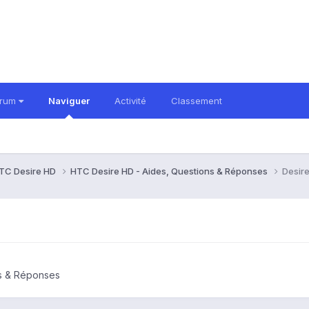
orum
Naviguer
Activité
Classement
TC Desire HD
HTC Desire HD - Aides, Questions & Réponses
Desir
ns & Réponses