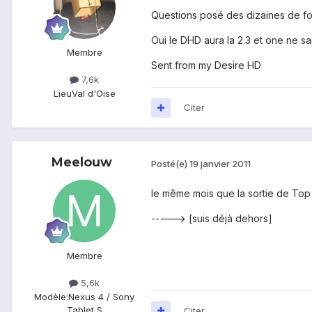
Questions posé des dizaines de fo
Oui le DHD aura la 2.3 et one ne s
Membre
Sent from my Desire HD
7,6k
Lieu
Val d'Oise
Citer
Meelouw
Posté(e)
19 janvier 2011
le même mois que la sortie de Top
-----> [suis déjà dehors]
Membre
5,6k
Modèle:
Nexus 4 / Sony
Tablet S
Citer