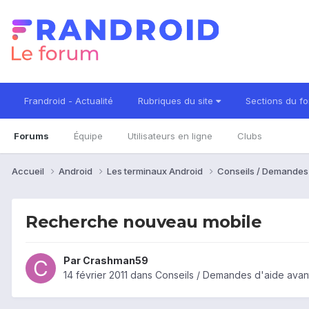
Frandroid - Actualité
Rubriques du site
Sections du f
Forums
Équipe
Utilisateurs en ligne
Clubs
Accueil
Android
Les terminaux Android
Conseils / Demandes
Recherche nouveau mobile
Par
Crashman59
14 février 2011
dans
Conseils / Demandes d'aide avan