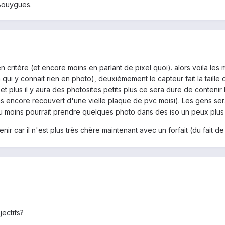
 Bouygues.
en critère (et encore moins en parlant de pixel quoi). alors voila les
qui y connait rien en photo), deuxièmement le capteur fait la taille 
et plus il y aura des photosites petits plus ce sera dure de contenir l
pas encore recouvert d'une vielle plaque de pvc moisi). Les gens se
u moins pourrait prendre quelques photo dans des iso un peux plus 
enir car il n'est plus très chère maintenant avec un forfait (du fait d
jectifs?