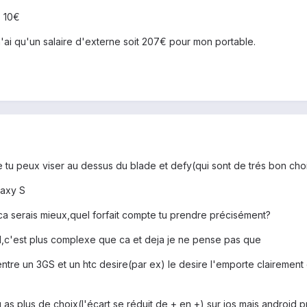
- 10€
'ai qu'un salaire d'externe soit 207€ pour mon portable.
que tu peux viser au dessus du blade et defy(qui sont de trés bon ch
laxy S
 ca serais mieux,quel forfait compte tu prendre précisément?
id,c'est plus complexe que ca et deja je ne pense pas que
entre un 3GS et un htc desire(par ex) le desire l'emporte clairement 
 as plus de choix(l'écart se réduit de + en +) sur ios mais android 