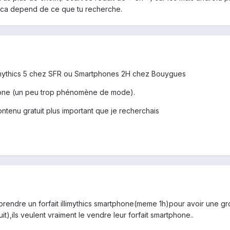
re ca depend de ce que tu recherche.
 Illimythics 5 chez SFR ou Smartphones 2H chez Bouygues
Phone (un peu trop phénomène de mode).
ntenu gratuit plus important que je recherchais
de prendre un forfait illimythics smartphone(meme 1h)pour avoir une g
uit),ils veulent vraiment le vendre leur forfait smartphone..