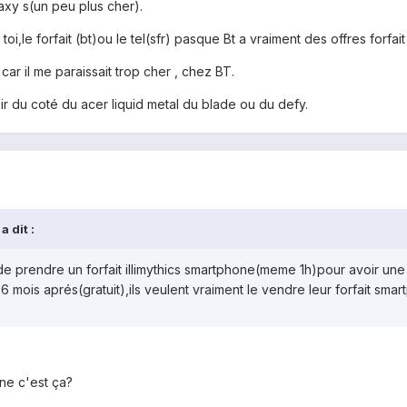
alaxy s(un peu plus cher).
oi,le forfait (bt)ou le tel(sfr) pasque Bt a vraiment des offres forfa
car il me paraissait trop cher , chez BT.
oir du coté du acer liquid metal du blade ou du defy.
 dit :
il de prendre un forfait illimythics smartphone(meme 1h)pour avoir une
6 mois aprés(gratuit),ils veulent vraiment le vendre leur forfait smar
one c'est ça?