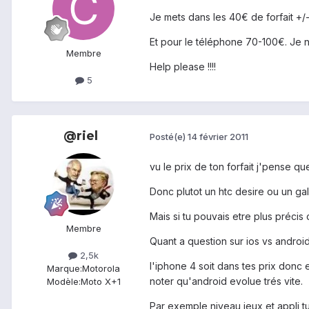
Je mets dans les 40€ de forfait +/
Et pour le téléphone 70-100€. Je n
Membre
Help please !!!!
5
@riel
Posté(e)
14 février 2011
vu le prix de ton forfait j'pense 
Donc plutot un htc desire ou un ga
Mais si tu pouvais etre plus précis
Membre
Quant a question sur ios vs andro
2,5k
l'iphone 4 soit dans tes prix donc 
Marque:
Motorola
noter qu'android evolue trés vite.
Modèle:
Moto X+1
Par exemple niveau jeux et appli tu