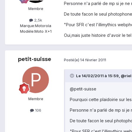
Personne n'a parlé de mp si je ne
Membre
De toute facon le seul photophone c
2,5k
"Pour SFR c'est l'illimythics webp
Marque:
Motorola
Modèle:
Moto X+1
Oui,mais juste histoire d'avoir le t
petit-suisse
Posté(e)
14 février 2011
Le 14/02/2011 à 15:59, @riel a
@petit-suisse
Membre
Pourquoi cette plaidoirie sur les
Personne n'a parlé de mp si je
106
De toute facon le seul photophon
"Pour SFR c'est l'illimythics w