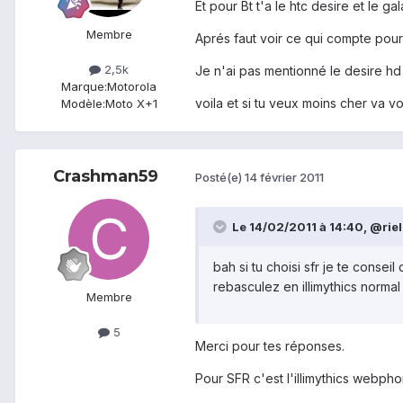
Et pour Bt t'a le htc desire et le g
Membre
Aprés faut voir ce qui compte pour t
2,5k
Je n'ai pas mentionné le desire hd 
Marque:
Motorola
voila et si tu veux moins cher va v
Modèle:
Moto X+1
Crashman59
Posté(e)
14 février 2011
Le 14/02/2011 à 14:40, @riel a
bah si tu choisi sfr je te conse
rebasculez en illimythics normal 
Membre
5
Merci pour tes réponses.
Pour SFR c'est l'illimythics webph