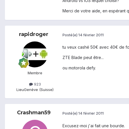
Android vs iOS lequel choisir?
Merci de votre aide, en espérant 
rapidroger
Posté(e)
14 février 2011
tu veux cashé 50€ avec 40€ de for
ZTE Blade peut être...
ou motorola defy.
Membre
923
Lieu
Genève (Suisse)
Crashman59
Posté(e)
14 février 2011
Excusez-moi j'ai fait une bourde.