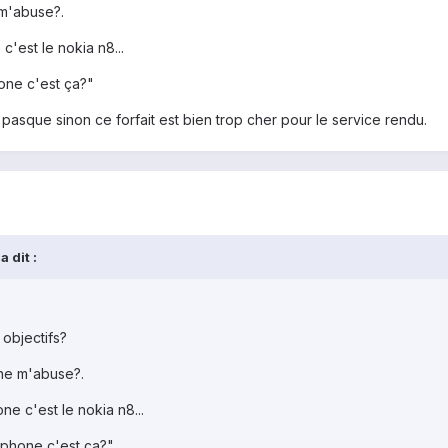
 m'abuse?.
'est le nokia n8...
hone c'est ça?"
el pasque sinon ce forfait est bien trop cher pour le service rendu.
 dit :
 objectifs?
 ne m'abuse?.
e c'est le nokia n8...
ebphone c'est ça?"