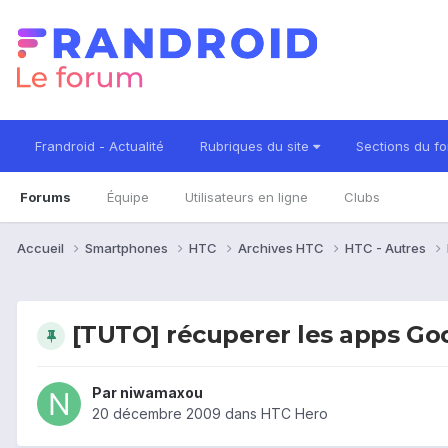
Frandroid - Actualité
Rubriques du site
Sections du f
Forums
Équipe
Utilisateurs en ligne
Clubs
Accueil
Smartphones
HTC
Archives HTC
HTC - Autres
[TUTO] récuperer les apps Go
Par
niwamaxou
20 décembre 2009
dans
HTC Hero