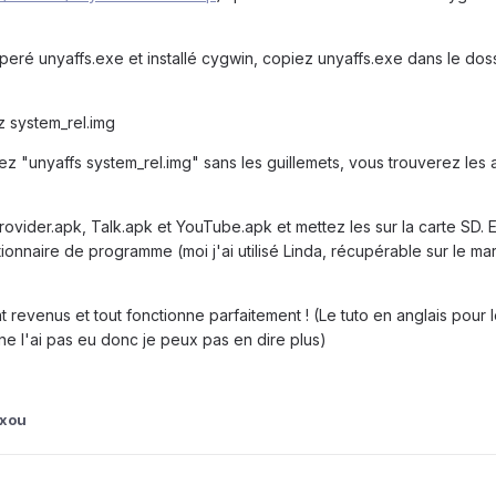
eré unyaffs.exe et installé cygwin, copiez unyaffs.exe dans le dos
z system_rel.img
ez "unyaffs system_rel.img" sans les guillemets, vous trouverez les
vider.apk, Talk.apk et YouTube.apk et mettez les sur la carte SD. En
stionnaire de programme (moi j'ai utilisé Linda, récupérable sur le ma
t revenus et tout fonctionne parfaitement ! (Le tuto en anglais pour l
ne l'ai pas eu donc je peux pas en dire plus)
xou