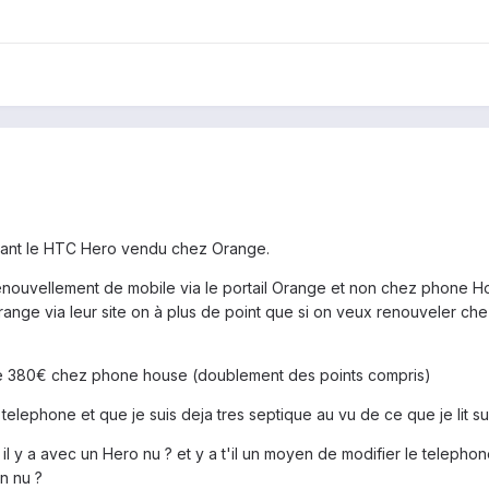
rnant le HTC Hero vendu chez Orange.
renouvellement de mobile via le portail Orange et non chez phone H
range via leur site on à plus de point que si on veux renouveler ch
e 380€ chez phone house (doublement des points compris)
elephone et que je suis deja tres septique au vu de ce que je lit su
il y a avec un Hero nu ? et y a t'il un moyen de modifier le telephon
n nu ?