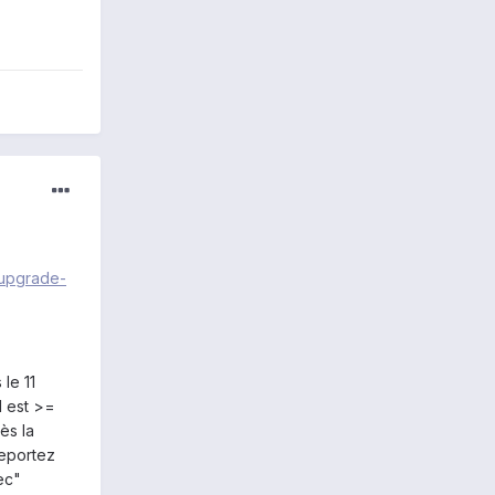
-upgrade-
le 11
d est >=
ès la
reportez
ec"