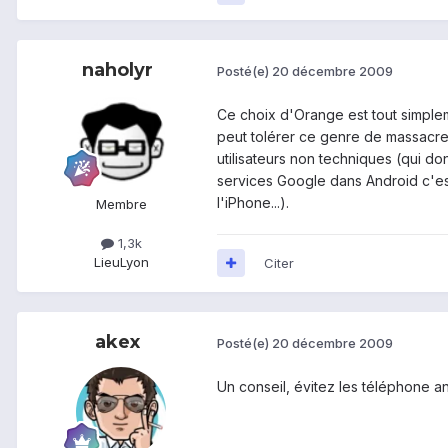
naholyr
Posté(e)
20 décembre 2009
Ce choix d'Orange est tout simpl
peut tolérer ce genre de massacre q
utilisateurs non techniques (qui do
services Google dans Android c'est
l'iPhone...).
Membre
1,3k
Lieu
Lyon
Citer
akex
Posté(e)
20 décembre 2009
Un conseil, évitez les téléphone an