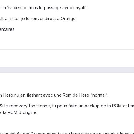
as très bien compris le passage avec unyaffs
ltra limiter je le renvoi direct à Orange
ntaires.
n Hero nu en flashant avec une Rom de Hero "normal".
 Si le recovery fonctionne, tu peux faire un backup de ta ROM et te
ts ta ROM d'origine.
nes tweakés par Orange et ça fait du bien que ce ne soit plus le cas