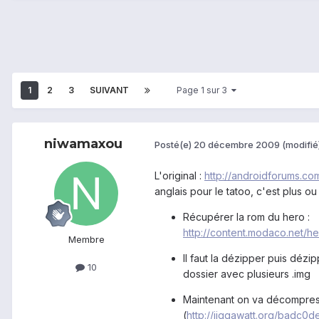
1
2
3
SUIVANT
Page 1 sur 3
niwamaxou
Posté(e)
20 décembre 2009
(modifié
L'original :
http://androidforums.co
anglais pour le tatoo, c'est plus o
Récupérer la rom du hero :
http://content.modaco.net
Membre
Il faut la dézipper puis dézip
10
dossier avec plusieurs .img
Maintenant on va décompress
(
http://jiggawatt.org/badc0d