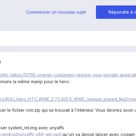
Commencer un nouveau sujet
Répondre à c
)
m/htc-tattoo/13765-orange-customers-restore-your-google-applicati
u moins la même manip pour le hero :
/hero/RUU_Hero_HTC_WWE_2.73.405.5_WWE_release_signed_NoDriver
per le fichier rom.zip qui se trouvait à l'intérieur. Vous devriez avoi
er system_rel.img avec unyaffs
e/android/unyaffs-x86-win.zip
) qu'on va devoir lancer avec cygwin