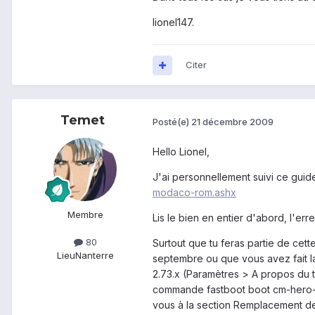
lionel147.
Citer
Temet
Posté(e)
21 décembre 2009
Hello Lionel,
J'ai personnellement suivi ce guide
modaco-rom.ashx
Membre
Lis le bien en entier d'abord, l'err
80
Surtout que tu feras partie de cet
Lieu
Nanterre
septembre ou que vous avez fait la
2.73.x (Paramètres > A propos du t
commande fastboot boot cm-hero-re
vous à la section Remplacement de l