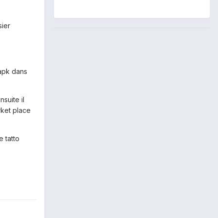
sier
 apk dans
suite il
rket place
e tatto