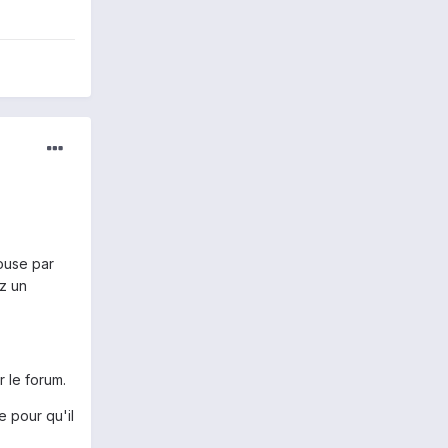
ouse par
ez un
r le forum.
e pour qu'il