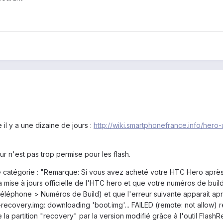
 il y a une dizaine de jours :
http://wiki.smartphonefrance.info/hero
eur n'est pas trop permise pour les flash.
te catégorie : "Remarque: Si vous avez acheté votre HTC Hero après 
 mise à jours officielle de l'HTC hero et que votre numéros de buil
éléphone > Numéros de Build) et que l'erreur suivante apparait apr
covery.img: downloading 'boot.img'... FAILED (remote: not allow) 
a partition "recovery" par la version modifié grâce à l'outil FlashR