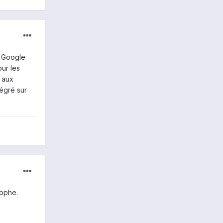
t Google
our les
n aux
tégré sur
rophe.