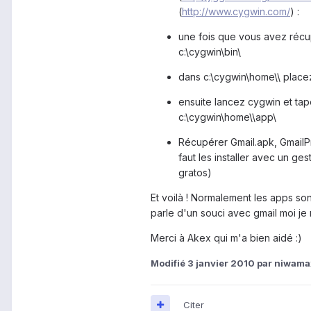
(
http://www.cygwin.com/
) :
une fois que vous avez récup
c:\cygwin\bin\
dans c:\cygwin\home\\ place
ensuite lancez cygwin et tap
c:\cygwin\home\\app\
Récupérer Gmail.apk, GmailPro
faut les installer avec un ge
gratos)
Et voilà ! Normalement les apps son
parle d'un souci avec gmail moi je 
Merci à Akex qui m'a bien aidé :)
Modifié
3 janvier 2010
par niwama
Citer