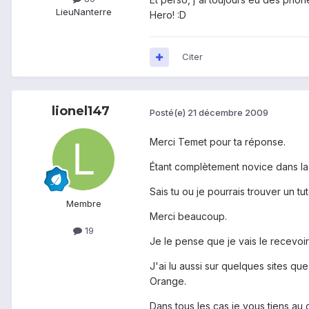
Lieu
Nanterre
Hero! :D
Citer
lionel147
Posté(e)
21 décembre 2009
Merci Temet pour ta réponse.
Étant complètement novice dans la
Sais tu ou je pourrais trouver un tu
Membre
Merci beaucoup.
19
Je le pense que je vais le recevoi
J'ai lu aussi sur quelques sites qu
Orange.
Dans tous les cas je vous tiens au 