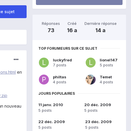
e sujet
Réponses
Créé
Dernière réponse
73
16 a
14 a
TOP FORUMEURS SUR CE SUJET
luckyfred
lionel147
7 posts
5 posts
ons.html
en
philtas
Temet
4 posts
4 posts
JOURS POPULAIRES
.zip
11 janv. 2010
20 déc. 2009
r un nouveau
5 posts
5 posts
22 déc. 2009
23 déc. 2009
5 posts
5 posts