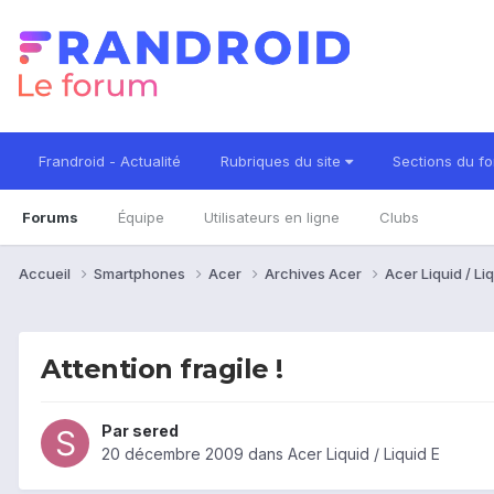
Frandroid - Actualité
Rubriques du site
Sections du f
Forums
Équipe
Utilisateurs en ligne
Clubs
Accueil
Smartphones
Acer
Archives Acer
Acer Liquid / Li
Attention fragile !
Par
sered
20 décembre 2009
dans
Acer Liquid / Liquid E