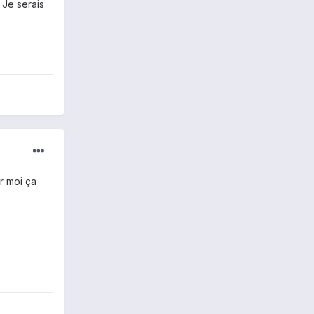
 Je serais
r moi ça