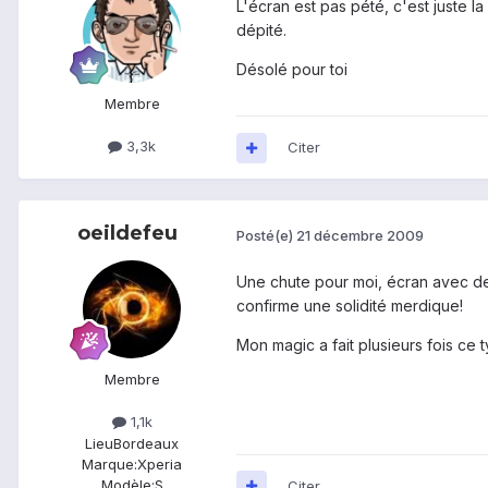
L'écran est pas pété, c'est juste la
dépité.
Désolé pour toi
Membre
3,3k
Citer
oeildefeu
Posté(e)
21 décembre 2009
Une chute pour moi, écran avec des 
confirme une solidité merdique!
Mon magic a fait plusieurs fois ce 
Membre
1,1k
Lieu
Bordeaux
Marque:
Xperia
Modèle:
S
Citer