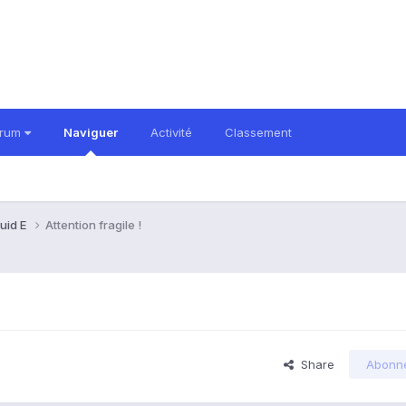
orum
Naviguer
Activité
Classement
quid E
Attention fragile !
Share
Abonn