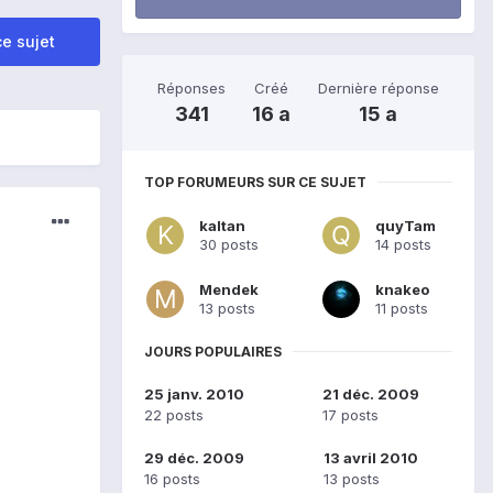
e sujet
Réponses
Créé
Dernière réponse
341
16 a
15 a
TOP FORUMEURS SUR CE SUJET
kaltan
quyTam
30 posts
14 posts
Mendek
knakeo
13 posts
11 posts
JOURS POPULAIRES
25 janv. 2010
21 déc. 2009
22 posts
17 posts
29 déc. 2009
13 avril 2010
16 posts
13 posts