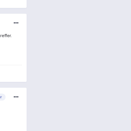
reffer.
ur