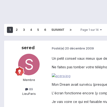
1
2
3
4
5
6
SUIVANT
Page 1 sur 14
sered
Posté(e)
20 décembre 2009
Un petit conseil vaux mieux que de
Ne faites pas tomber votre téléph
Membre
Mon Dream avait survécu (presque 
89
L'écran fonctionne encore (y compris
Lieu
Paris
Je vais voire ce qui est faisable 