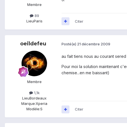
Membre
89
Lieu
Paris
Citer
oeildefeu
Posté(e)
21 décembre 2009
au fait tiens nous au courant sered 
Pour moi la solution maintenant c'
chemise...en me baissant)
Membre
1,1k
Lieu
Bordeaux
Marque:
Xperia
Modèle:
S
Citer