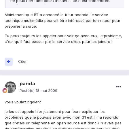
ne peux rien faire pour l'instant si ce n'est d'attendree
Maintenant que BT a annoncé le futur android, le service
technique multimédia pourrait être intéressé par ton retour pour
préparer la sortie.
Tu peux toujours les appeler pour voir ça avec eux, le probleme,
c'est qu'il faut passer par le service client pour les joindre !
Citer
panda
Posté(e)
18 mai 2009
vous voulez rigoler?
je les est appele hier justement pour leurs expliquer les
problemes que je pouvais avoir avec mon G1 est il ma repondu
que c'etais un telephone en open source est donc il n avais pas
de configuration adapte,il en etais desole mais ne pouvais rien