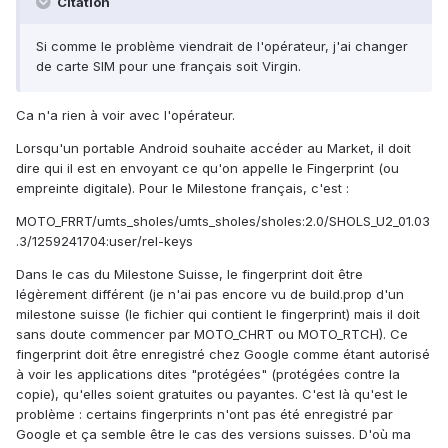
Citation
Si comme le problème viendrait de l'opérateur, j'ai changer
de carte SIM pour une français soit Virgin.
Ca n'a rien à voir avec l'opérateur.
Lorsqu'un portable Android souhaite accéder au Market, il doit
dire qui il est en envoyant ce qu'on appelle le Fingerprint (ou
empreinte digitale). Pour le Milestone français, c'est :
MOTO_FRRT/umts_sholes/umts_sholes/sholes:2.0/SHOLS_U2_01.03
.3/1259241704:user/rel-keys
Dans le cas du Milestone Suisse, le fingerprint doit être
légèrement différent (je n'ai pas encore vu de build.prop d'un
milestone suisse (le fichier qui contient le fingerprint) mais il doit
sans doute commencer par MOTO_CHRT ou MOTO_RTCH). Ce
fingerprint doit être enregistré chez Google comme étant autorisé
à voir les applications dites "protégées" (protégées contre la
copie), qu'elles soient gratuites ou payantes. C'est là qu'est le
problème : certains fingerprints n'ont pas été enregistré par
Google et ça semble être le cas des versions suisses. D'où ma