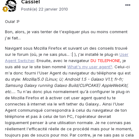
Cassiel
Posté(e)
22 janvier 2010
Oula! :P
Bon, alors, je vais tenter de t'expliquer plus ou moins comment
j'ai fait...
Navigant sous Mozilla Firefox et suivant un des conseils trouvé
sur le forum (où, je ne sais plus... :| ), j'ai installé le plug-in
User
Agent Switcher
. Ensuite, avec le navigateur
DU TELEPHONE
, je
suis allé sur le site bien nommé
What's my user agent?
. Celui-ci
m'a donc fourni l'User Agent du navigateur du téléphone qui est
du style:
Mozilla/5.0 (Linux; U; Android 1.5 - Galaxo V1.1; fr-fr;
Samsung Galaxy running Galaxo Build/CUPCAKE) AppleWebKit/,
etc...
. Tu n'as donc plus normalement qu'à configurer le plug-in
de Mozilla Firefox et à activer cet user agent quand tu te
connectes à internet via le wifi tether du Galaxy... Ainsi l'User
Agent communiqué correspondra à celui du navigateur de ton
téléphone et pas à celui de ton PC, l'opérateur devrait
logiquement penser à une utilisation normale. Je ne connais pas
réellement l'efficacité réelle de ce procédé mais pour le moment,
toujours pas de soucis pour moi. Par contre, je ne sais pas si cela