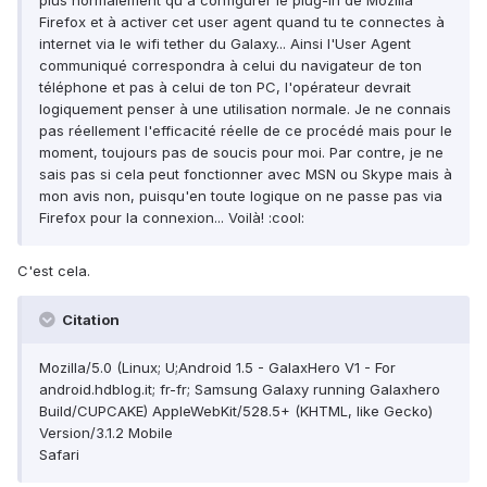
plus normalement qu'à configurer le plug-in de Mozilla
Firefox et à activer cet user agent quand tu te connectes à
internet via le wifi tether du Galaxy... Ainsi l'User Agent
communiqué correspondra à celui du navigateur de ton
téléphone et pas à celui de ton PC, l'opérateur devrait
logiquement penser à une utilisation normale. Je ne connais
pas réellement l'efficacité réelle de ce procédé mais pour le
moment, toujours pas de soucis pour moi. Par contre, je ne
sais pas si cela peut fonctionner avec MSN ou Skype mais à
mon avis non, puisqu'en toute logique on ne passe pas via
Firefox pour la connexion... Voilà! :cool:
C'est cela.
Citation
Mozilla/5.0 (Linux; U;Android 1.5 - GalaxHero V1 - For
android.hdblog.it; fr-fr; Samsung Galaxy running Galaxhero
Build/CUPCAKE) AppleWebKit/528.5+ (KHTML, like Gecko)
Version/3.1.2 Mobile
Safari