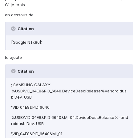
G1 je crois
en dessous de
Citation
[Google.NTx86]:
tu ajoute
Citation
; SAMSUNG GALAXY
%USB\VID_04E8&PID_6640.DeviceDescRelease%=androidus
b.Dev, USB
\VID_04E8&PID_6640
%USB\VID_04E8&PID_6640&MI_04.DeviceDescRelease%=and
roidusb.Dev, USB
\VID_04E8&PID_6640&MI_01