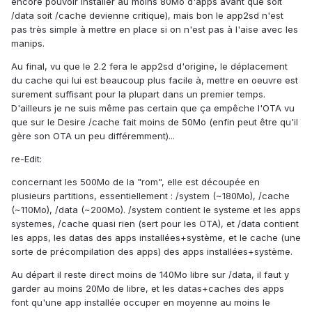
encore pouvoir installer au moins 80Mo d'apps avant que soit
/data soit /cache devienne critique), mais bon le app2sd n'est
pas très simple à mettre en place si on n'est pas à l'aise avec les
manips.
Au final, vu que le 2.2 fera le app2sd d'origine, le déplacement
du cache qui lui est beaucoup plus facile à, mettre en oeuvre est
surement suffisant pour la plupart dans un premier temps.
D'ailleurs je ne suis même pas certain que ça empêche l'OTA vu
que sur le Desire /cache fait moins de 50Mo (enfin peut être qu'il
gère son OTA un peu différemment)...
re-Edit:
concernant les 500Mo de la "rom", elle est découpée en
plusieurs partitions, essentiellement : /system (~180Mo), /cache
(~110Mo), /data (~200Mo). /system contient le systeme et les apps
systemes, /cache quasi rien (sert pour les OTA), et /data contient
les apps, les datas des apps installées+système, et le cache (une
sorte de précompilation des apps) des apps installées+système.
Au départ il reste direct moins de 140Mo libre sur /data, il faut y
garder au moins 20Mo de libre, et les datas+caches des apps
font qu'une app installée occuper en moyenne au moins le