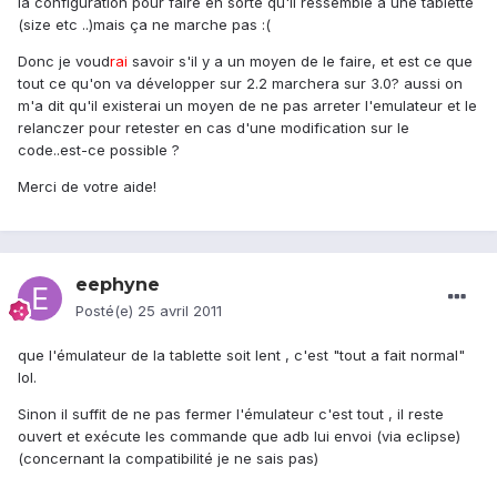
la configuration pour faire en sorte qu'il ressemble à une tablette
(size etc ..)mais ça ne marche pas :(
Donc je voud
rai
savoir s'il y a un moyen de le faire, et est ce que
tout ce qu'on va développer sur 2.2 marchera sur 3.0? aussi on
m'a dit qu'il existerai un moyen de ne pas arreter l'emulateur et le
relanczer pour retester en cas d'une modification sur le
code..est-ce possible ?
Merci de votre aide!
eephyne
Posté(e)
25 avril 2011
que l'émulateur de la tablette soit lent , c'est "tout a fait normal"
lol.
Sinon il suffit de ne pas fermer l'émulateur c'est tout , il reste
ouvert et exécute les commande que adb lui envoi (via eclipse)
(concernant la compatibilité je ne sais pas)