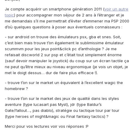
Je compte acquérir un smartphone génération 2011 (
voir un autre
topic
) pour accompagner mon séjour de 2 ans à l’étranger et je
me demandais s’il me permettrait d’éviter d’emmener ma PSP 2000
d’où quelques questions à poser aux éventuels connaisseurs :
- sur android on trouve des émulateurs psx, gba et snes. Soit,
c’est bien mais trouve t’on également le sublimissime émulateur
scummvm pour les jeux point&click pc d’anthologie ? Je me
refaisait discworld 2 sur psp et c’était tout simplement énorme
(sauf devoir manipuler le joystick) du coup sur un écran tactile ça
ne peut qu’être mieux au niveau ergonomique (je vois un objet, je
met le doigt dessus… dur de faire plus efficace !).
- trouve t’on sur le market un équivalent à l’excellent wagic the
homebrew ?
- trouve t’on sur le market des jeux de qualité dans les styles
aventure (type lucasart pas Myst), jdr (type Baldur’s
Gate/fallout…, pas diablo), stratégie ou tactique tour par tour
(type heroes of might&magic ou Final fantasy tactics) ?
Merci pour vos lectures voir vos réponses :P