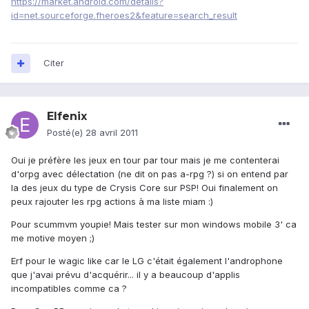
https://market.android.com/details?
id=net.sourceforge.fheroes2&feature=search_result
Citer
Elfenix
Posté(e)
28 avril 2011
Oui je préfère les jeux en tour par tour mais je me contenterai
d'orpg avec délectation (ne dit on pas a-rpg ?) si on entend par
la des jeux du type de Crysis Core sur PSP! Oui finalement on
peux rajouter les rpg actions à ma liste miam :)
Pour scummvm youpie! Mais tester sur mon windows mobile 3' ca
me motive moyen ;)
Erf pour le wagic like car le LG c'était également l'androphone
que j'avai prévu d'acquérir... il y a beaucoup d'applis
incompatibles comme ca ?