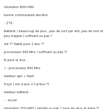
résolution 800x480
bonne communauté derrière
- ZTE :
Batterie ( beaucoup de jeux , peu de surf par wifi, peu de sms et
peu d'appel ) suffisant ou pas ?
zte ?? fiable pour 2 ans ??
processeur 600 Mhz ( suffisant ou pas ?)
Et pour le Ace :
+ : processeur 800 Mhz
meilleur apn + flash
froyo ( mis a jour 2.3 prévu ?)
meilleur batterie
: écran
-
résolution 320x480 ( genant ou pas ? pour les jeux et autre ?)