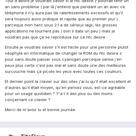
Tout d'abord je voudrais savoir si le htc desire z pourrait tenir un
an sans problème ( par là j'entend que pendant un an avec ce
téléphone il n'y aura pas de ralentissements excessifs et qu'il
sera toujours aussi pratique et rapide que au premier jour )
parceque mon hero sous 2.1 a de sérieux lags, les grosses
applications ne tournent pas ( bon il date un peu ) mais je
voudrais pas que ça se reproduise sur ce htc desire .
Ensuite je voudrais savoir s'il est facile pour une personne plutot
néophyte en informatique de changer la ROM du htc desire z
pour sans doute passer sous cyanogen parceque sense j'en
peux plus certe c'est pas mal et sans doute une des meilleures
surcouche mais ça picote les yeux avec toutes ces couleurs.
Et dernier point la clavier sur des sites j'ai lu qu'il était excellent et
d'autres qu'il était moyen, qu'en pensez vous, est-ce agréable
pour un usage quotidien ? Y'a t-il des plus ou des moins
conçernant ce clavier ?
Merci de m'avoir lu et bonne journée