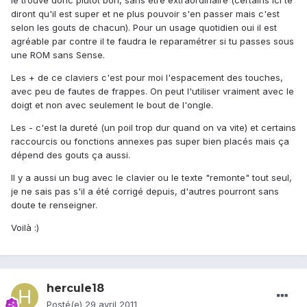
le trouve donc plutôt bon, sans être extraordinaire (certains ici te
diront qu'il est super et ne plus pouvoir s'en passer mais c'est
selon les gouts de chacun). Pour un usage quotidien oui il est
agréable par contre il te faudra le reparamétrer si tu passes sous
une ROM sans Sense.
Les + de ce claviers c'est pour moi l'espacement des touches,
avec peu de fautes de frappes. On peut l'utiliser vraiment avec le
doigt et non avec seulement le bout de l'ongle.
Les - c'est la dureté (un poil trop dur quand on va vite) et certains
raccourcis ou fonctions annexes pas super bien placés mais ça
dépend des gouts ça aussi.
Il y a aussi un bug avec le clavier ou le texte "remonte" tout seul,
je ne sais pas s'il a été corrigé depuis, d'autres pourront sans
doute te renseigner.
Voilà :)
hercule18
Posté(e)
29 avril 2011