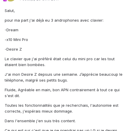
Salut,
pour ma part j'ai déjà eu 3 androphones avec clavier:
-Dream
-x10 Mini Pro
-Desire Z
Le clavier que j'ai préféré était celui du mini pro car les tout
étaient bien bombées.
J'ai mon Desire Z depsuis une semaine. J’apprécie beaucoup le
téléphone, malgré ses petits bugs.
Fluide, Agréable en main, bon APN contrairement à tout ce qui
s'est dit.
Toutes les fonctionnalités que je recherchais, l'autonomie est
correcte, j'espérais mieux dommage.
Dans l'ensemble j'en suis très content.
Ce qui est sur c'est que je ne prendrai pas un LG si je devais