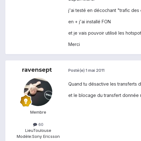
j'ai testé en décochant "trafic de
en + j'ai installé FON
et je vais pouvoir utilisé les hots
Merci
ravensept
Posté(e)
1 mai 2011
Quand tu désactive les transferts 
et le blocage du transfert donnée
Membre
60
Lieu
Toulouse
Modèle:
Sony Ericsson