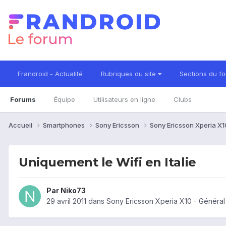
Frandroid - Actualité
Rubriques du site
Sections du f
Forums
Équipe
Utilisateurs en ligne
Clubs
Accueil
Smartphones
Sony Ericsson
Sony Ericsson Xperia X
Uniquement le Wifi en Italie
Par
Niko73
29 avril 2011
dans
Sony Ericsson Xperia X10 - Général