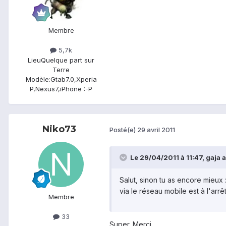
Membre
5,7k
Lieu
Quelque part sur
Terre
Modèle:
Gtab7.0,Xperia
P,Nexus7,iPhone :-P
Niko73
Posté(e)
29 avril 2011
Le 29/04/2011 à 11:47, gaja a 
Salut, sinon tu as encore mieux
via le réseau mobile est à l'arrê
Membre
33
Super. Merci