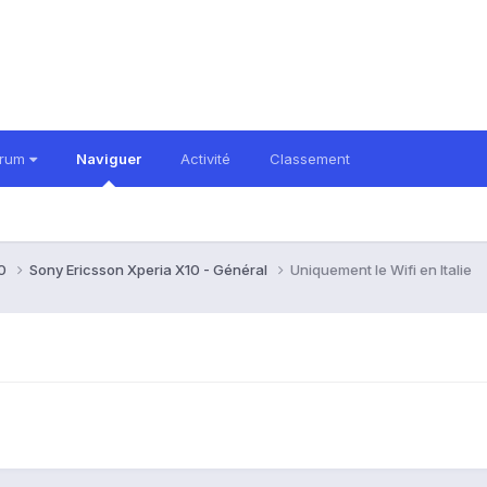
orum
Naviguer
Activité
Classement
10
Sony Ericsson Xperia X10 - Général
Uniquement le Wifi en Italie