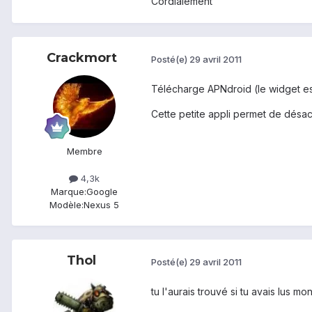
Cordialement
Crackmort
Posté(e)
29 avril 2011
Télécharge APNdroid (le widget est 
Cette petite appli permet de désact
Membre
4,3k
Marque:
Google
Modèle:
Nexus 5
Thol
Posté(e)
29 avril 2011
tu l'aurais trouvé si tu avais lus mo