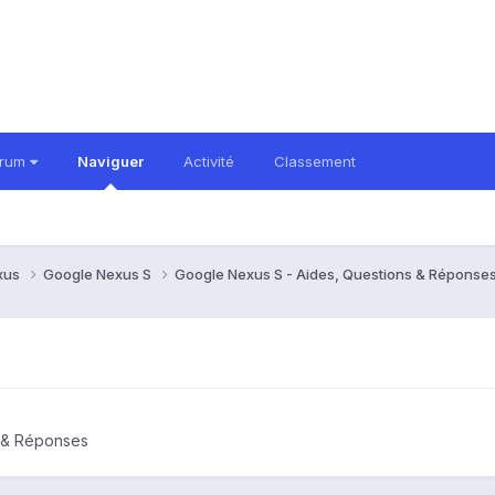
orum
Naviguer
Activité
Classement
xus
Google Nexus S
Google Nexus S - Aides, Questions & Réponse
s & Réponses