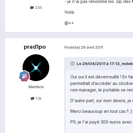
- je n'ai pas renommé les .zip de
235
Voilà.
@++
prad1po
Posté(e)
29 avril 2011
Le 29/04/2011 à 17:13, mdeb6
Oui oui il est déverrouillé ! En
permettait d’accéder au clockwo
Membre
rom manager, le portable se redé
1,1k
D'autre part, sur mon desire, je
Merci beaucoup en tout cas !! ;)
PS: je l'ai payé 300 euros avec