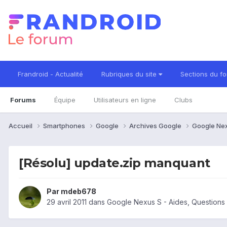
Frandroid - Actualité
Rubriques du site
Sections du f
Forums
Équipe
Utilisateurs en ligne
Clubs
Accueil
Smartphones
Google
Archives Google
Google Ne
[Résolu] update.zip manquant
Par
mdeb678
29 avril 2011
dans
Google Nexus S - Aides, Question