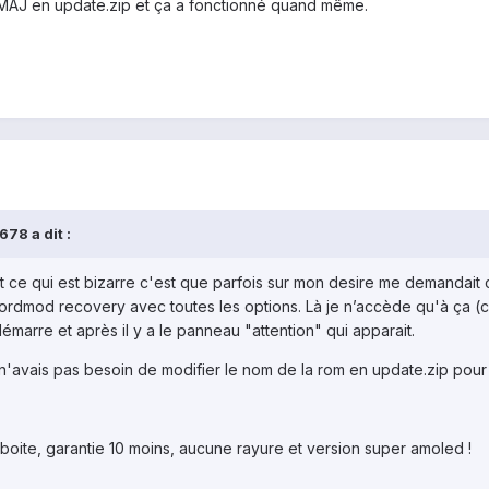
s MAJ en update.zip et ça a fonctionné quand même.
78 a dit :
 fait ce qui est bizarre c'est que parfois sur mon desire me demandai
rdmod recovery avec toutes les options. Là je n’accède qu'à ça (cf p
marre et après il y a le panneau "attention" qui apparait.
 n'avais pas besoin de modifier le nom de la rom en update.zip pour l
 boite, garantie 10 moins, aucune rayure et version super amoled !