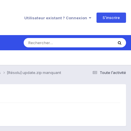
S’inscrire
Utilisateur existant ? Connexion
s
[Résolu] update.zip manquant
Toute l’activité