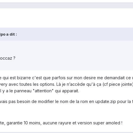
o a dit :
 occaz ?
it ce qui est bizarre c'est que parfois sur mon desire me demandait c
 avec toutes les options. Là je n’accède qu'à ça (cf piece jointe) 
l y a le panneau "attention" qui apparait.
avais pas besoin de modifier le nom de la rom en update.zip pour la f
ite, garantie 10 moins, aucune rayure et version super amoled !