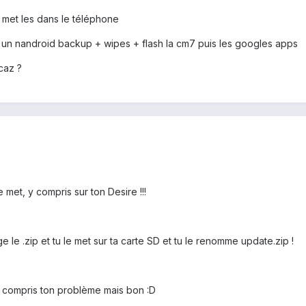
met les dans le téléphone
t un nandroid backup + wipes + flash la cm7 puis les googles apps
caz ?
le met, y compris sur ton Desire !!!
ge le .zip et tu le met sur ta carte SD et tu le renomme update.zip !
ir compris ton problème mais bon :D