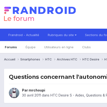
Frandroid - Actualité
Rubriques du site
Sections du f
Forums
Équipe
Utilisateurs en ligne
Clubs
Accueil
Smartphones
HTC
Archives HTC
HTC Desire
H
Questions concernant l'autonomi
Par
mrchoupi
30 avril 2011
dans
HTC Desire S - Aides, Questions &