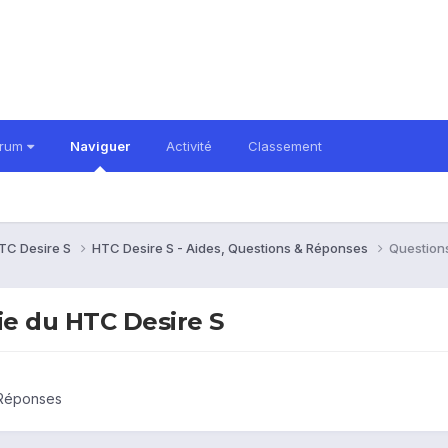
orum
Naviguer
Activité
Classement
TC Desire S
HTC Desire S - Aides, Questions & Réponses
Question
e du HTC Desire S
 Réponses