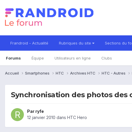
Frandroid - Actualité
Rubriques du site
Sections du f
Forums
Équipe
Utilisateurs en ligne
Clubs
Accueil
Smartphones
HTC
Archives HTC
HTC - Autres
Synchronisation des photos des c
Par
ryfe
12 janvier 2010
dans
HTC Hero