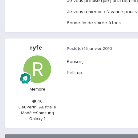
Je vous précise que j'ai la derniè
Je vous remercie d'avance pour vos 
Bonne fin de soirée à tous.
ryfe
Posté(e)
15 janvier 2010
Bonsoir,
Petit up
Membre
46
Lieu
Perth, Australie
Modèle:
Samsung
Galaxy 1