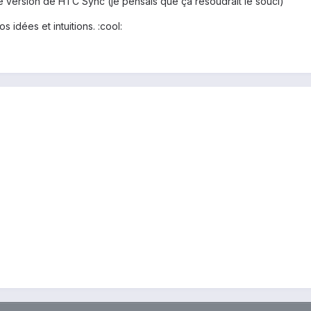
re version de HTC Sync (je pensais que ça résoudrait le souci)
idées et intuitions. :cool: