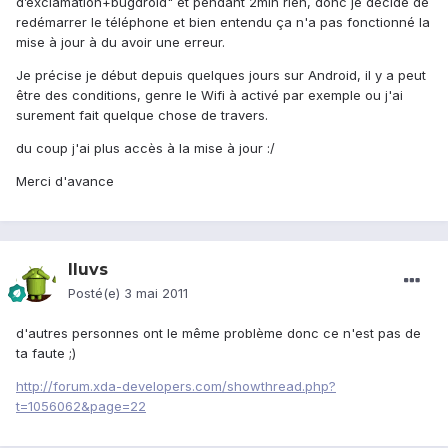
d’exclamation+bugdroid" et pendant 2min rien, donc je décide de
redémarrer le téléphone et bien entendu ça n'a pas fonctionné la
mise à jour à du avoir une erreur.
Je précise je début depuis quelques jours sur Android, il y a peut
être des conditions, genre le Wifi à activé par exemple ou j'ai
surement fait quelque chose de travers.
du coup j'ai plus accès à la mise à jour :/
Merci d'avance
Iluvs
Posté(e)
3 mai 2011
d'autres personnes ont le même problème donc ce n'est pas de
ta faute ;)
http://forum.xda-developers.com/showthread.php?
t=1056062&page=22