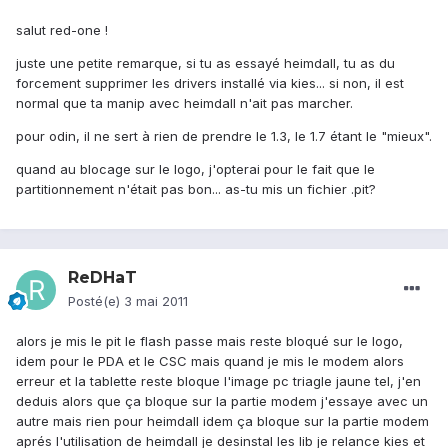
salut red-one !
juste une petite remarque, si tu as essayé heimdall, tu as du
forcement supprimer les drivers installé via kies... si non, il est
normal que ta manip avec heimdall n'ait pas marcher.
pour odin, il ne sert à rien de prendre le 1.3, le 1.7 étant le "mieux".
quand au blocage sur le logo, j'opterai pour le fait que le
partitionnement n'était pas bon... as-tu mis un fichier .pit?
ReDHaT
Posté(e)
3 mai 2011
alors je mis le pit le flash passe mais reste bloqué sur le logo,
idem pour le PDA et le CSC mais quand je mis le modem alors
erreur et la tablette reste bloque l'image pc triagle jaune tel, j'en
deduis alors que ça bloque sur la partie modem j'essaye avec un
autre mais rien pour heimdall idem ça bloque sur la partie modem
aprés l'utilisation de heimdall je desinstal les lib je relance kies et