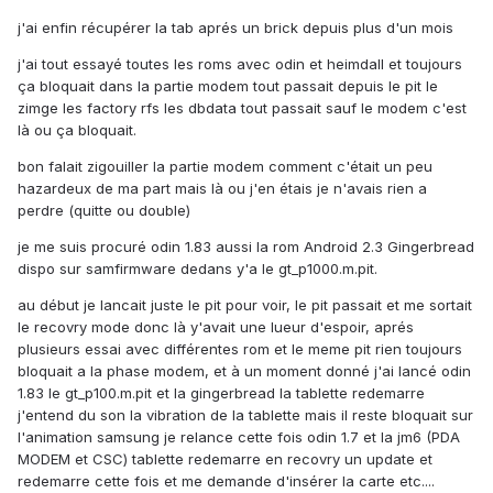
j'ai enfin récupérer la tab aprés un brick depuis plus d'un mois
j'ai tout essayé toutes les roms avec odin et heimdall et toujours
ça bloquait dans la partie modem tout passait depuis le pit le
zimge les factory rfs les dbdata tout passait sauf le modem c'est
là ou ça bloquait.
bon falait zigouiller la partie modem comment c'était un peu
hazardeux de ma part mais là ou j'en étais je n'avais rien a
perdre (quitte ou double)
je me suis procuré odin 1.83 aussi la rom Android 2.3 Gingerbread
dispo sur samfirmware dedans y'a le gt_p1000.m.pit.
au début je lancait juste le pit pour voir, le pit passait et me sortait
le recovry mode donc là y'avait une lueur d'espoir, aprés
plusieurs essai avec différentes rom et le meme pit rien toujours
bloquait a la phase modem, et à un moment donné j'ai lancé odin
1.83 le gt_p100.m.pit et la gingerbread la tablette redemarre
j'entend du son la vibration de la tablette mais il reste bloquait sur
l'animation samsung je relance cette fois odin 1.7 et la jm6 (PDA
MODEM et CSC) tablette redemarre en recovry un update et
redemarre cette fois et me demande d'insérer la carte etc....