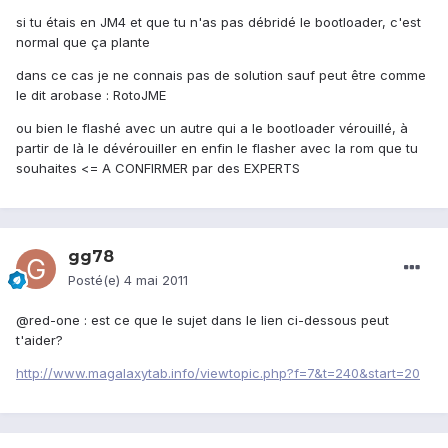
si tu étais en JM4 et que tu n'as pas débridé le bootloader, c'est
normal que ça plante
dans ce cas je ne connais pas de solution sauf peut être comme
le dit arobase : RotoJME
ou bien le flashé avec un autre qui a le bootloader vérouillé, à
partir de là le dévérouiller en enfin le flasher avec la rom que tu
souhaites <= A CONFIRMER par des EXPERTS
gg78
Posté(e)
4 mai 2011
@red-one : est ce que le sujet dans le lien ci-dessous peut
t'aider?
http://www.magalaxytab.info/viewtopic.php?f=7&t=240&start=20